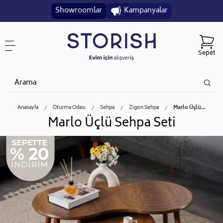
Showroomlar
Kampanyalar
Sepet
Anasayfa
Oturma Odası
Sehpa
Zigon Sehpa
Marlo Üçlü...
Marlo Üçlü Sehpa Seti