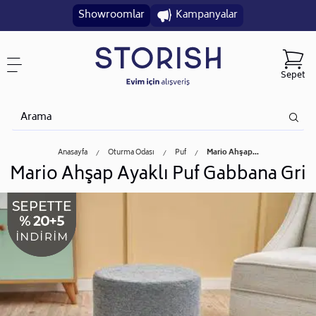
Showroomlar
Kampanyalar
Sepet
Anasayfa
Oturma Odası
Puf
Mario Ahşap...
Mario Ahşap Ayaklı Puf Gabbana Gri