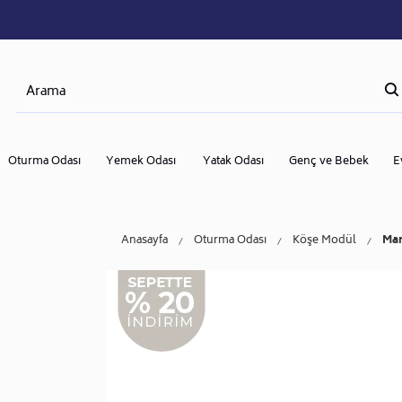
Oturma Odası
Yemek Odası
Yatak Odası
Genç ve Bebek
E
Anasayfa
Oturma Odası
Köşe Modül
Man