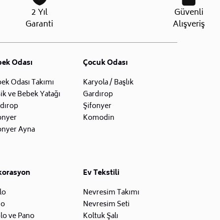
2 Yıl
Güvenli
Garanti
Alışveriş
bek Odası
Çocuk Odası
ek Odası Takımı
Karyola / Başlık
ik ve Bebek Yatağı
Gardırop
dırop
Şifonyer
onyer
Komodin
onyer Ayna
korasyon
Ev Tekstili
lo
Nevresim Takımı
zo
Nevresim Seti
lo ve Pano
Koltuk Şalı