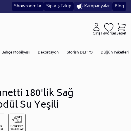
Showroomlar
Sipariş Takip
Kampanyalar
Blog
Giriş
Favoriler
Sepet
Bahçe Mobilyası
Dekorasyon
Storish DEPPO
Düğün Paketleri
netti 180'lik Sağ
dül Su Yeşili