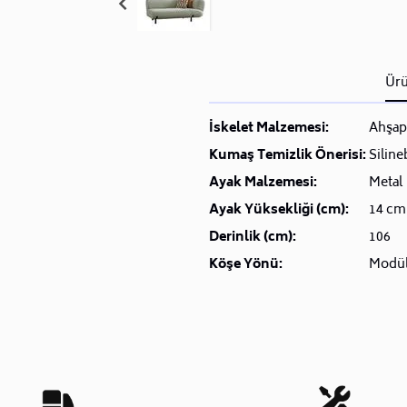
Ürü
İskelet Malzemesi:
Ahşap
Kumaş Temizlik Önerisi:
Siline
Ayak Malzemesi:
Metal
Ayak Yüksekliği (cm):
14 cm
Derinlik (cm):
106
Köşe Yönü:
Modü