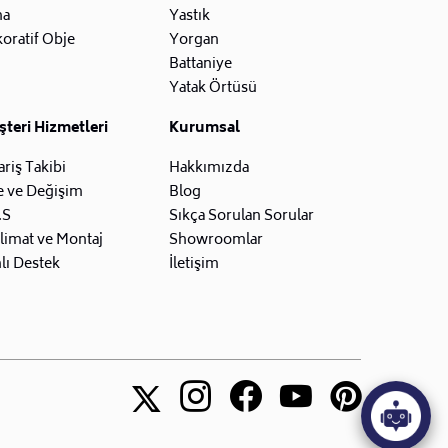
na
Yastık
oratif Obje
Yorgan
Battaniye
Yatak Örtüsü
teri Hizmetleri
Kurumsal
ariş Takibi
Hakkımızda
e ve Değişim
Blog
.S
Sıkça Sorulan Sorular
limat ve Montaj
Showroomlar
lı Destek
İletişim