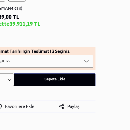
SMAN4R18)
89,00 TL
ette
39.911,19 TL
imat Tarihi İçin Teslimat İli Seçiniz
çiniz.
Sepete Ekle
Favorilere Ekle
Paylaş