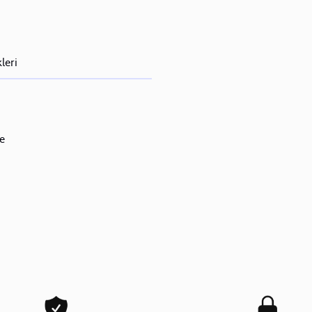
leri
e