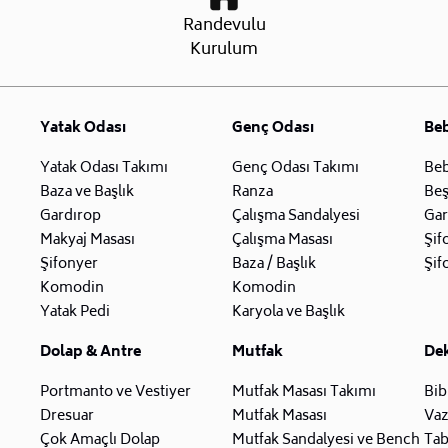
Randevulu
Kurulum
Yatak Odası
Genç Odası
Be
Yatak Odası Takımı
Genç Odası Takımı
Beb
Baza ve Başlık
Ranza
Beş
Gardırop
Çalışma Sandalyesi
Gar
Makyaj Masası
Çalışma Masası
Şif
Şifonyer
Baza / Başlık
Şif
Komodin
Komodin
Yatak Pedi
Karyola ve Başlık
Dolap & Antre
Mutfak
De
Portmanto ve Vestiyer
Mutfak Masası Takımı
Bib
Dresuar
Mutfak Masası
Va
Çok Amaçlı Dolap
Mutfak Sandalyesi ve Bench
Tab