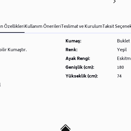
n Özellikleri
Kullanım Önerileri
Teslimat ve Kurulum
Taksit Seçenek
Kumaş:
Buklet
bilir Kumaştır.
Renk:
Yeşil
Ayak Rengi:
Eskitm
Genişlik (cm):
180
Yükseklik (cm):
74
l