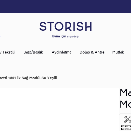
v Tekstili
Baza/Başlık
Aydınlatma
Dolap & Antre
Mutfak
etti 180'lik Sağ Modül Su Yeşili
Ma
Mo