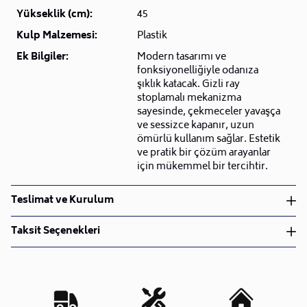
Yükseklik (cm):
45
Kulp Malzemesi:
Plastik
Ek Bilgiler:
Modern tasarımı ve
fonksiyonelliğiyle odanıza
şıklık katacak. Gizli ray
stoplamalı mekanizma
sayesinde, çekmeceler yavaşça
ve sessizce kapanır, uzun
ömürlü kullanım sağlar. Estetik
ve pratik bir çözüm arayanlar
için mükemmel bir tercihtir.
Teslimat ve Kurulum
Teslimat ve Kurulum
Taksit Seçenekleri
• Siparişlerinizi aldıktan sonra en kısa sürede işleme
alarak, ürünlerinizi size ulaştırmak için elimizden
geleni yapıyoruz.
•
Kargo süreçlerimizi güçlü lojistik ağımızla
destekleyerek, teslimatı en hızlı şekilde