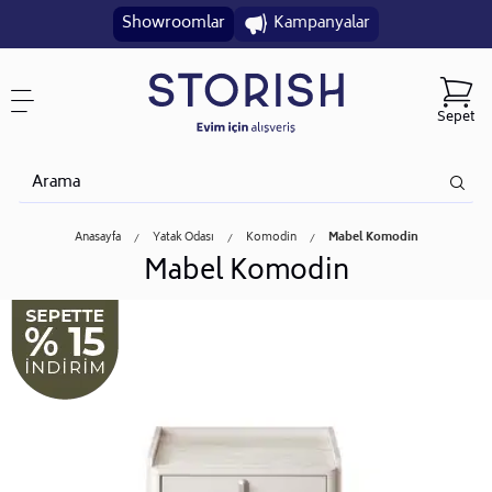
Showroomlar
Kampanyalar
Sepet
Anasayfa
Yatak Odası
Komodin
Mabel Komodin
Mabel Komodin