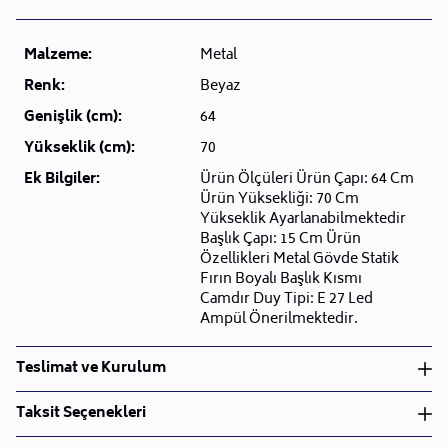
Malzeme:
Metal
Renk:
Beyaz
Genişlik (cm):
64
Yükseklik (cm):
70
Ek Bilgiler:
Ürün Ölçüleri Ürün Çapı: 64 Cm
Ürün Yüksekliği: 70 Cm
Yükseklik Ayarlanabilmektedir
Başlık Çapı: 15 Cm Ürün
Özellikleri Metal Gövde Statik
Fırın Boyalı Başlık Kısmı
Camdır Duy Tipi: E 27 Led
Ampül Önerilmektedir.
Teslimat ve Kurulum
Teslimat ve Kurulum
Taksit Seçenekleri
• Siparişlerinizi aldıktan sonra en kısa sürede işleme