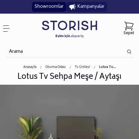
Showroomlar
Kampanyalar
Sepet
Anasayfa
Oturma Odası
Tv Ünitesi
Lotus Tv...
Lotus Tv Sehpa Meşe / Aytaşı