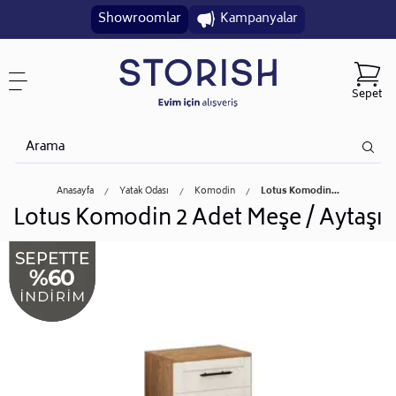
Showroomlar
Kampanyalar
Sepet
Anasayfa
Yatak Odası
Komodin
Lotus Komodin...
Lotus Komodin 2 Adet Meşe / Aytaşı