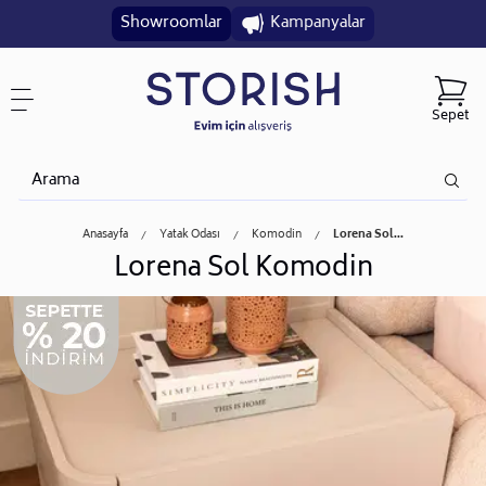
Showroomlar
Kampanyalar
Sepet
Anasayfa
Yatak Odası
Komodin
Lorena Sol...
Lorena Sol Komodin