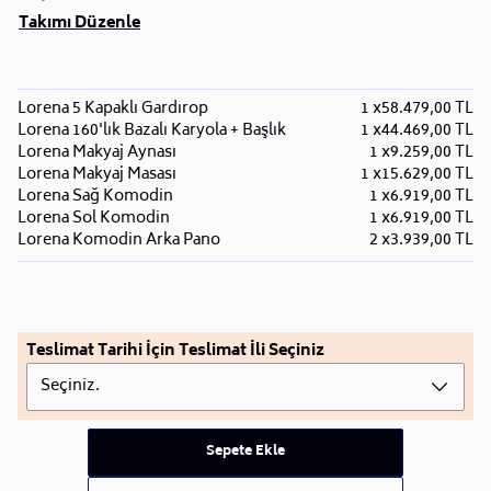
Takımı Düzenle
Lorena 5 Kapaklı Gardırop
1 x
58.479,00 TL
Lorena 160'lık Bazalı Karyola + Başlık
1 x
44.469,00 TL
Lorena Makyaj Aynası
1 x
9.259,00 TL
Lorena Makyaj Masası
1 x
15.629,00 TL
Lorena Sağ Komodin
1 x
6.919,00 TL
Lorena Sol Komodin
1 x
6.919,00 TL
Lorena Komodin Arka Pano
2 x
3.939,00 TL
Teslimat Tarihi İçin Teslimat İli Seçiniz
Seçiniz.
Sepete Ekle