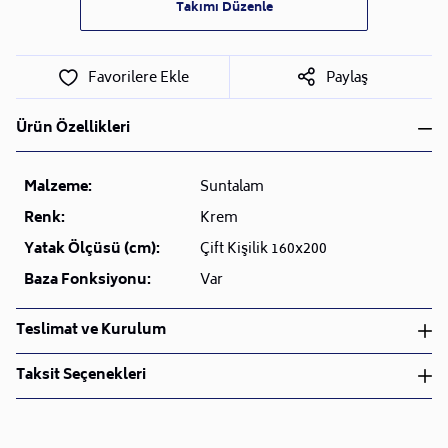
Takımı Düzenle
Favorilere Ekle
Paylaş
Ürün Özellikleri
Malzeme:
Suntalam
Renk:
Krem
Yatak Ölçüsü (cm):
Çift Kişilik 160x200
Baza Fonksiyonu:
Var
Teslimat ve Kurulum
Teslimat ve Kurulum
Taksit Seçenekleri
• Siparişlerinizi aldıktan sonra en kısa sürede işleme
alarak, ürünlerinizi size ulaştırmak için elimizden
geleni yapıyoruz.