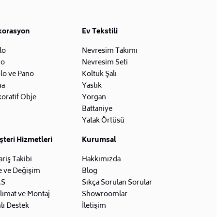
korasyon
Ev Tekstili
lo
Nevresim Takımı
zo
Nevresim Seti
lo ve Pano
Koltuk Şalı
na
Yastık
oratif Obje
Yorgan
Battaniye
Yatak Örtüsü
teri Hizmetleri
Kurumsal
ariş Takibi
Hakkımızda
e ve Değişim
Blog
.S
Sıkça Sorulan Sorular
limat ve Montaj
Showroomlar
lı Destek
İletişim