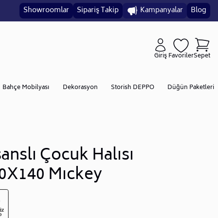
Showroomlar
Sipariş Takip
Kampanyalar
Blog
Giriş
Favoriler
Sepet
Bahçe Mobilyası
Dekorasyon
Storish DEPPO
Düğün Paketleri
sanslı Çocuk Halısı
0X140 Mıckey