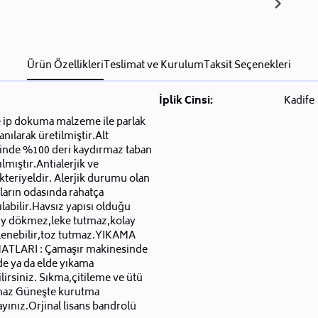
Ürün Özellikleri
Teslimat ve Kurulum
Taksit Seçenekleri
İplik Cinsi:
Kadife
 ip dokuma malzeme ile parlak
lanılarak üretilmiştir.Alt
inde %100 deri kaydırmaz taban
ılmıştır.Antialerjik ve
kteriyeldir. Alerjik durumu olan
arın odasında rahatça
ılabilir.Havsız yapısı olduğu
üy dökmez,leke tutmaz,kolay
lenebilir,toz tutmaz.YIKAMA
ATLARI : Çamaşır makinesinde
e ya da elde yıkama
lirsiniz. Sıkma,çitileme ve ütü
maz Güneşte kurutma
ınız.Orjinal lisans bandrolü