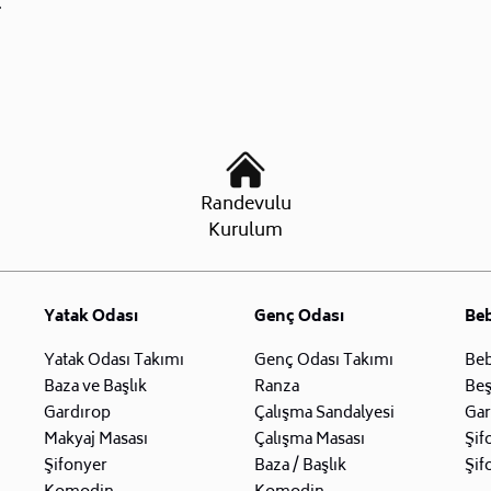
.
Randevulu
Kurulum
Yatak Odası
Genç Odası
Be
Yatak Odası Takımı
Genç Odası Takımı
Beb
Baza ve Başlık
Ranza
Beş
Gardırop
Çalışma Sandalyesi
Gar
Makyaj Masası
Çalışma Masası
Şif
Şifonyer
Baza / Başlık
Şif