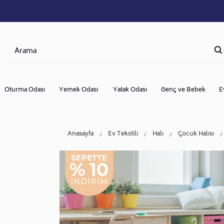
Oturma Odası
Yemek Odası
Yatak Odası
Genç ve Bebek
E
Anasayfa
Ev Tekstili
Halı
Çocuk Halısı