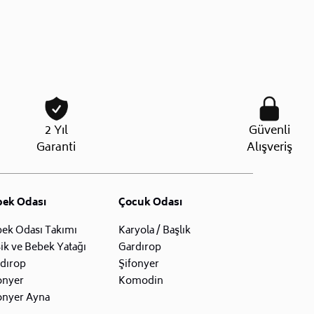
2 Yıl
Güvenli
Garanti
Alışveriş
bek Odası
Çocuk Odası
ek Odası Takımı
Karyola / Başlık
ik ve Bebek Yatağı
Gardırop
dırop
Şifonyer
onyer
Komodin
onyer Ayna