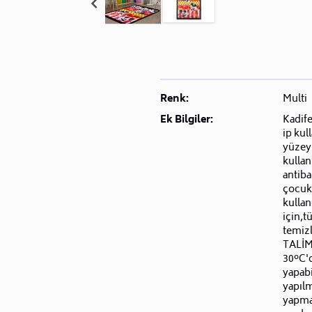
Renk:
Multi
Ek Bilgiler:
Kadife
ip kul
yüzey
kullan
antiba
çocukl
kullan
için,t
temiz
TALİM
30ºC'd
yapabi
yapıl
yapmay