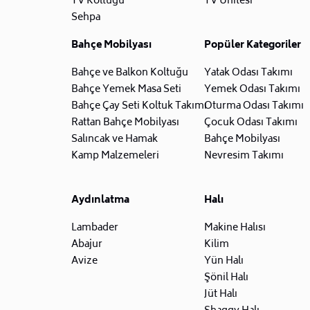
TV Koltuğu
TV Ünitesi
Sehpa
Bahçe Mobilyası
Popüler Kategoriler
Bahçe ve Balkon Koltuğu
Yatak Odası Takımı
Bahçe Yemek Masa Seti
Yemek Odası Takımı
Bahçe Çay Seti Koltuk Takımı
Oturma Odası Takımı
Rattan Bahçe Mobilyası
Çocuk Odası Takımı
Salıncak ve Hamak
Bahçe Mobilyası
Kamp Malzemeleri
Nevresim Takımı
Aydınlatma
Halı
Lambader
Makine Halısı
Abajur
Kilim
Avize
Yün Halı
Şönil Halı
Jüt Halı