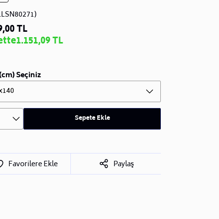
LLSN80271)
9,00 TL
ette
1.151,09 TL
(cm) Seçiniz
x140
Sepete Ekle
Favorilere Ekle
Paylaş