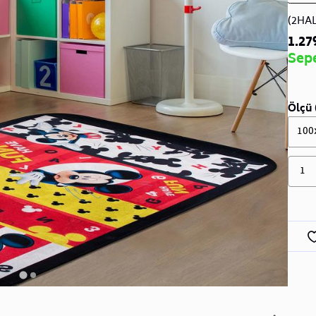
(2HA
1.27
Sep
Ölçü 
100
1