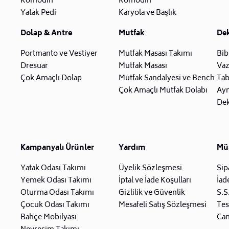
Komodin
Komodin
Yatak Pedi
Karyola ve Başlık
Dolap & Antre
Mutfak
De
Portmanto ve Vestiyer
Mutfak Masası Takımı
Bib
Dresuar
Mutfak Masası
Va
Çok Amaçlı Dolap
Mutfak Sandalyesi ve Bench
Tab
Çok Amaçlı Mutfak Dolabı
Ay
Dek
Kampanyalı Ürünler
Yardım
Müş
Yatak Odası Takımı
Üyelik Sözleşmesi
Sip
Yemek Odası Takımı
İptal ve İade Koşulları
İad
Oturma Odası Takımı
Gizlilik ve Güvenlik
S.S
Çocuk Odası Takımı
Mesafeli Satış Sözleşmesi
Tes
Bahçe Mobilyası
Can