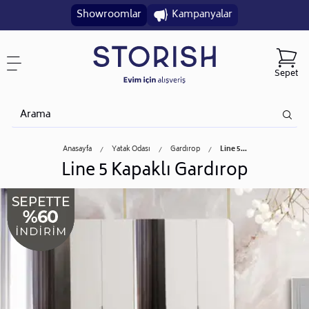
Showroomlar
Kampanyalar
Sepet
Anasayfa
Yatak Odası
Gardırop
Line 5...
Line 5 Kapaklı Gardırop