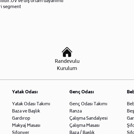
ilidir.UV ve dış ortam dayanımlı
i segment
Randevulu
Kurulum
Yatak Odası
Genç Odası
Be
Yatak Odası Takımı
Genç Odası Takımı
Beb
Baza ve Başlık
Ranza
Beş
Gardırop
Çalışma Sandalyesi
Gar
Makyaj Masası
Çalışma Masası
Şif
Şifonyer
Baza / Başlık
Şif