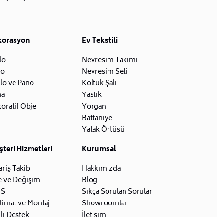
korasyon
Ev Tekstili
lo
Nevresim Takımı
zo
Nevresim Seti
lo ve Pano
Koltuk Şalı
na
Yastık
oratif Obje
Yorgan
Battaniye
Yatak Örtüsü
teri Hizmetleri
Kurumsal
ariş Takibi
Hakkımızda
e ve Değişim
Blog
.S
Sıkça Sorulan Sorular
limat ve Montaj
Showroomlar
lı Destek
İletişim