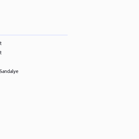
t
t
 Sandalye