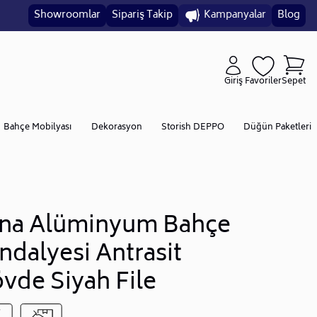
Showroomlar
Sipariş Takip
Kampanyalar
Blog
Giriş
Favoriler
Sepet
Bahçe Mobilyası
Dekorasyon
Storish DEPPO
Düğün Paketleri
na Alüminyum Bahçe
ndalyesi Antrasit
vde Siyah File