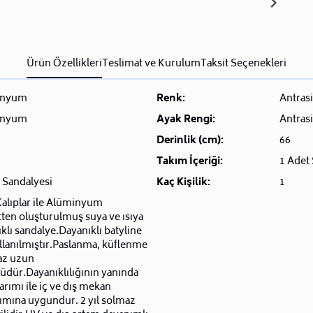
Ürün Özellikleri
Teslimat ve Kurulum
Taksit Seçenekleri
inyum
Renk:
Antrasi
inyum
Ayak Rengi:
Antrasi
Derinlik (cm):
66
Takım İçeriği:
1 Adet
 Sandalyesi
Kaç Kişilik:
1
alıplar ile Alüminyum
tten oluşturulmuş suya ve ısıya
klı sandalye.Dayanıklı batyline
ullanılmıştır.Paslanma, küflenme
z uzun
dür.Dayanıklılığının yanında
sarımı ile iç ve dış mekan
ımına uygundur. 2 yıl solmaz