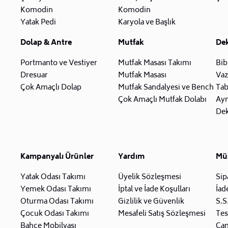
Komodin
Komodin
Yatak Pedi
Karyola ve Başlık
Dolap & Antre
Mutfak
De
Portmanto ve Vestiyer
Mutfak Masası Takımı
Bib
Dresuar
Mutfak Masası
Va
Çok Amaçlı Dolap
Mutfak Sandalyesi ve Bench
Tab
Çok Amaçlı Mutfak Dolabı
Ay
Dek
Kampanyalı Ürünler
Yardım
Müş
Yatak Odası Takımı
Üyelik Sözleşmesi
Sip
Yemek Odası Takımı
İptal ve İade Koşulları
İad
Oturma Odası Takımı
Gizlilik ve Güvenlik
S.S
Çocuk Odası Takımı
Mesafeli Satış Sözleşmesi
Tes
Bahçe Mobilyası
Can