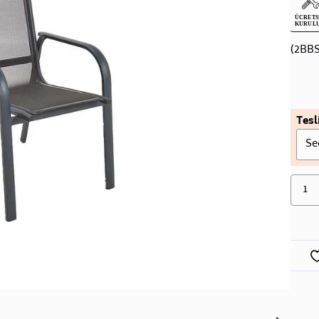
(2BB
Tesl
Se
1