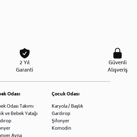
2 Yıl
Güvenli
Garanti
Alışveriş
bek Odası
Çocuk Odası
ek Odası Takımı
Karyola / Başlık
ik ve Bebek Yatağı
Gardırop
dırop
Şifonyer
onyer
Komodin
onyer Ayna