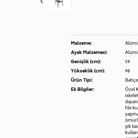
Malzeme:
Alüm
Ayak Malzemesi:
Alüm
Genişlik (cm):
59
Yükseklik (cm):
98
Ürün Tipi:
Bahçe
Ek Bilgiler:
Özel K
iskele
dayanı
file k
yapma
ömürlü
şık ta
kullan