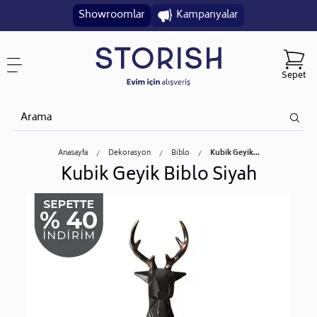
Showroomlar
Kampanyalar
Sepet
Anasayfa
Dekorasyon
Biblo
Kubik Geyik...
Kubik Geyik Biblo Siyah