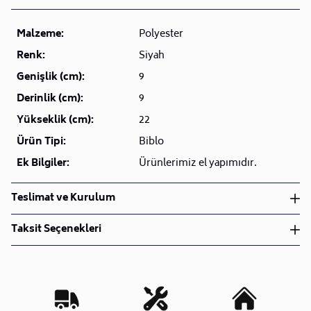
Malzeme:
Polyester
Renk:
Siyah
Genişlik (cm):
9
Derinlik (cm):
9
Yükseklik (cm):
22
Ürün Tipi:
Biblo
Ek Bilgiler:
Ürünlerimiz el yapımıdır.
Teslimat ve Kurulum
Teslimat ve Kurulum
Taksit Seçenekleri
• Siparişlerinizi aldıktan sonra en kısa sürede işleme
alarak, ürünlerinizi size ulaştırmak için elimizden
geleni yapıyoruz.
•
Kargo süreçlerimizi güçlü lojistik ağımızla
destekleyerek, teslimatı en hızlı şekilde