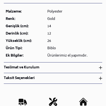
Malzeme:
Polyester
Renk:
Gold
Genişlik (cm):
14
Derinlik (cm):
12
Yükseklik (cm):
26
Ürün Tipi:
Biblo
Ek Bilgiler:
Ürünlerimiz el yapımıdır.
Teslimat ve Kurulum
Teslimat ve Kurulum
Taksit Seçenekleri
• Siparişlerinizi aldıktan sonra en kısa sürede işleme
alarak, ürünlerinizi size ulaştırmak için elimizden
geleni yapıyoruz.
•
Kargo süreçlerimizi güçlü lojistik ağımızla
destekleyerek, teslimatı en hızlı şekilde