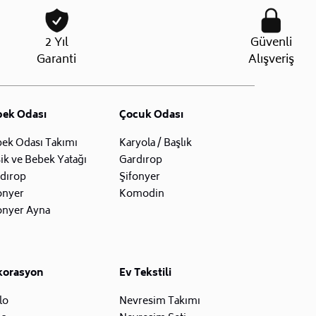
2 Yıl
Güvenli
Garanti
Alışveriş
bek Odası
Çocuk Odası
ek Odası Takımı
Karyola / Başlık
ik ve Bebek Yatağı
Gardırop
dırop
Şifonyer
onyer
Komodin
onyer Ayna
korasyon
Ev Tekstili
lo
Nevresim Takımı