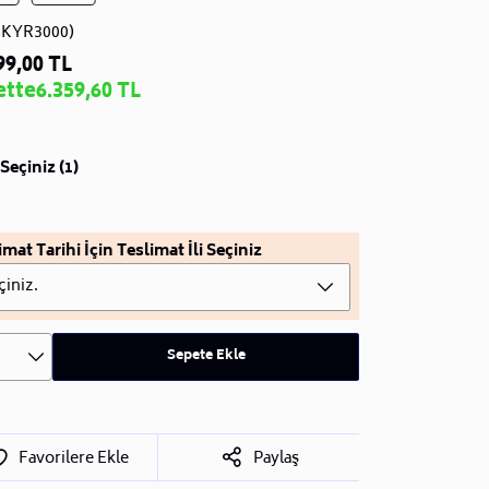
SKYR3000)
99,00 TL
ette
6.359,60 TL
Seçiniz (1)
imat Tarihi İçin Teslimat İli Seçiniz
çiniz.
Sepete Ekle
Favorilere Ekle
Paylaş