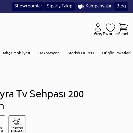
Showroomlar
Sipariş Takip
Kampanyalar
Blog
Giriş
Favoriler
Sepet
Bahçe Mobilyası
Dekorasyon
Storish DEPPO
Düğün Paketleri
yra Tv Sehpası 200
m