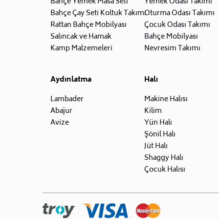
Bahçe Yemek Masa Seti
Yemek Odası Takımı
Bahçe Çay Seti Koltuk Takımı
Oturma Odası Takımı
Rattan Bahçe Mobilyası
Çocuk Odası Takımı
Salıncak ve Hamak
Bahçe Mobilyası
Kamp Malzemeleri
Nevresim Takımı
Aydınlatma
Halı
Lambader
Makine Halısı
Abajur
Kilim
Avize
Yün Halı
Şönil Halı
Jüt Halı
Shaggy Halı
Çocuk Halısı