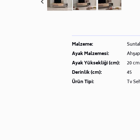
Malzeme:
Sunta
Ayak Malzemesi:
Ahşap
Ayak Yüksekliği (cm):
20 cm
Derinlik (cm):
45
Ürün Tipi:
Tv Se