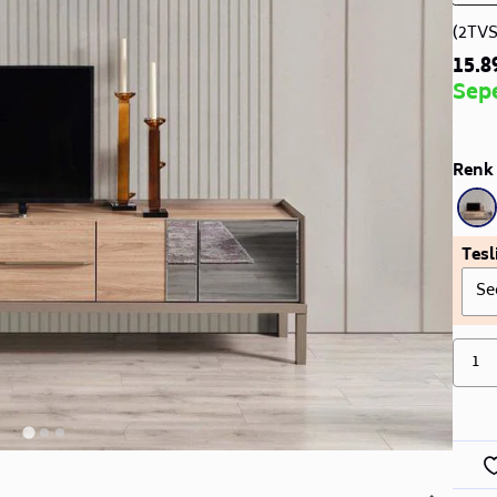
(2TV
15.8
Sep
Renk 
Tesl
Se
1