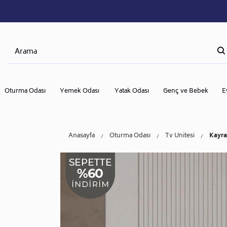
Oturma Odası
Yemek Odası
Yatak Odası
Genç ve Bebek
E
Anasayfa
Oturma Odası
Tv Ünitesi
Kayra