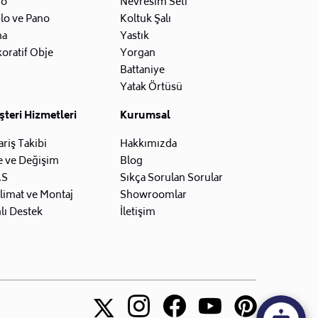
zo
Nevresim Seti
lo ve Pano
Koltuk Şalı
na
Yastık
oratif Obje
Yorgan
Battaniye
Yatak Örtüsü
teri Hizmetleri
Kurumsal
ariş Takibi
Hakkımızda
e ve Değişim
Blog
.S
Sıkça Sorulan Sorular
limat ve Montaj
Showroomlar
lı Destek
İletişim