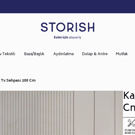
v Tekstili
Baza/Başlık
Aydınlatma
Dolap & Antre
Mutfak
 Tv Sehpası 200 Cm
Ka
C