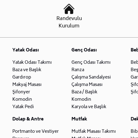
Randevulu
Kurulum
Yatak Odası
Genç Odası
Be
Yatak Odası Takımı
Genç Odası Takımı
Beb
Baza ve Başlık
Ranza
Beş
Gardırop
Çalışma Sandalyesi
Gar
Makyaj Masası
Çalışma Masası
Şif
Şifonyer
Baza / Başlık
Şif
Komodin
Komodin
Yatak Pedi
Karyola ve Başlık
Dolap & Antre
Mutfak
De
Portmanto ve Vestiyer
Mutfak Masası Takımı
Bib