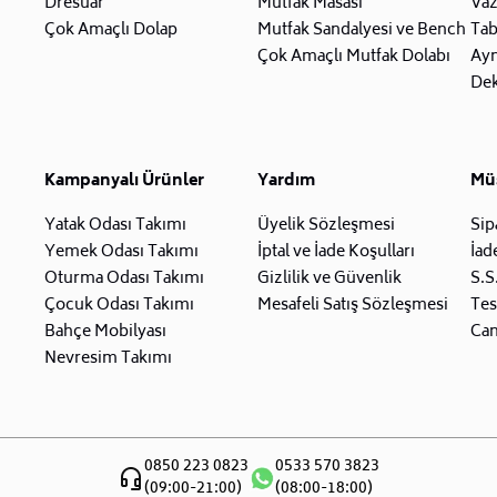
Dresuar
Mutfak Masası
Va
Çok Amaçlı Dolap
Mutfak Sandalyesi ve Bench
Tab
Çok Amaçlı Mutfak Dolabı
Ay
Dek
Kampanyalı Ürünler
Yardım
Müş
Yatak Odası Takımı
Üyelik Sözleşmesi
Sip
Yemek Odası Takımı
İptal ve İade Koşulları
İad
Oturma Odası Takımı
Gizlilik ve Güvenlik
S.S
Çocuk Odası Takımı
Mesafeli Satış Sözleşmesi
Tes
Bahçe Mobilyası
Can
Nevresim Takımı
0850 223 0823
0533 570 3823
(09:00-21:00)
(08:00-18:00)