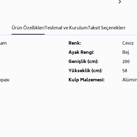
Ürün Özellikleri
Teslimat ve Kurulum
Taksit Seçenekleri
lam
Renk:
Ceviz
Ayak Rengi:
Bej
Genişlik (cm):
200
Yükseklik (cm):
58
hpası
Kulp Malzemesi:
Alümi