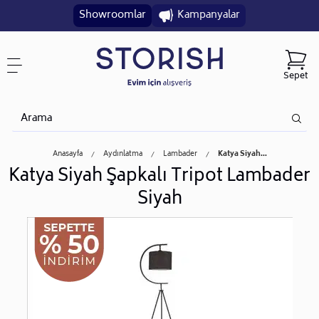
Showroomlar
Kampanyalar
Sepet
Anasayfa
Aydınlatma
Lambader
Katya Siyah...
Katya Siyah Şapkalı Tripot Lambader
Siyah