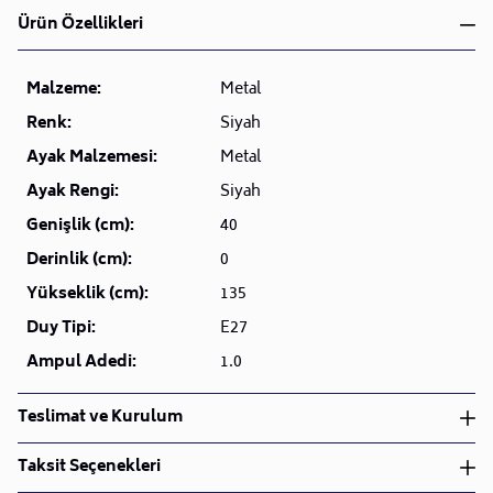
Ürün Özellikleri
Malzeme:
Metal
Renk:
Siyah
Ayak Malzemesi:
Metal
Ayak Rengi:
Siyah
Genişlik (cm):
40
Derinlik (cm):
0
Yükseklik (cm):
135
Duy Tipi:
E27
Ampul Adedi:
1.0
Teslimat ve Kurulum
Teslimat ve Kurulum
Taksit Seçenekleri
• Siparişlerinizi aldıktan sonra en kısa sürede işleme