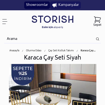
Showroomlar
Kampanyalar
Sepet
Anasayfa
Oturma Odası
Çay Seti Koltuk Takımı
Karaca Çay...
Karaca Çay Seti Siyah