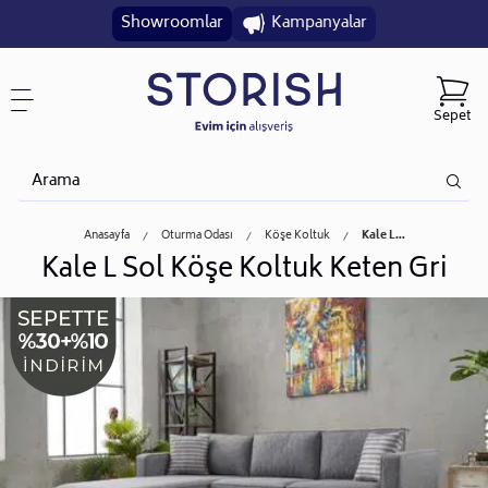
Showroomlar
Kampanyalar
Sepet
Anasayfa
Oturma Odası
Köşe Koltuk
Kale L...
Kale L Sol Köşe Koltuk Keten Gri