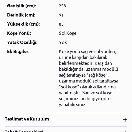
Genişlik (cm):
258
Derinlik (cm):
91
Yükseklik (cm):
83
Köşe Yönü:
Sol Köşe
Yatak Özelliği:
Yok
Ek Bilgiler:
Köşe yönü sağ ve sol yönleri,
ürüne karşıdan bakılarak
belirlenmektedir. Karşıdan
bakıldığında, uzanma modülü
sağ taraftaysa "sağ köşe",
uzanma modülü sol taraftaysa
"sol köşe" olarak adlandırma
yapılmıştır. Sağ ve sol köşe
seçiminizi bu bilgiye göre
yapabilirsiniz.
Teslimat ve Kurulum
Teslimat ve Kurulum