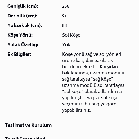
Genişlik (cm):
258
Derinlik (cm):
91
Yükseklik (cm):
83
Köşe Yönü:
Sol Köşe
Yatak Özelliği:
Yok
Ek Bilgiler:
Köşe yönü sağ ve sol yönleri,
ürüne karşıdan bakılarak
belirlenmektedir. Karşıdan
bakıldığında, uzanma modülü
sağ taraftaysa "sağ köşe",
uzanma modülü sol taraftaysa
"sol köşe" olarak adlandırma
yapılmıştır. Sağ ve sol köşe
seçiminizi bu bilgiye göre
yapabilirsiniz.
Teslimat ve Kurulum
Teslimat ve Kurulum