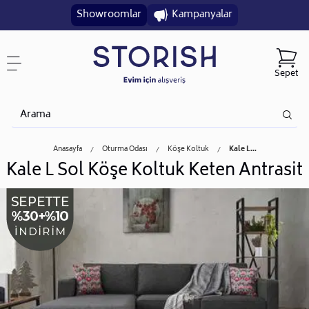
Showroomlar
Kampanyalar
Sepet
Anasayfa
Oturma Odası
Köşe Koltuk
Kale L...
Kale L Sol Köşe Koltuk Keten Antrasit