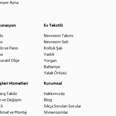
onyer Ayna
korasyon
Ev Tekstili
lo
Nevresim Takımı
zo
Nevresim Seti
lo ve Pano
Koltuk Şalı
na
Yastık
oratif Obje
Yorgan
Battaniye
Yatak Örtüsü
teri Hizmetleri
Kurumsal
ariş Takibi
Hakkımızda
e ve Değişim
Blog
.S
Sıkça Sorulan Sorular
limat ve Montaj
Showroomlar