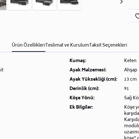
Ürün Özellikleri
Teslimat ve Kurulum
Taksit Seçenekleri
Kumaş:
Keten
it
Ayak Malzemesi:
Ahşap
Ayak Yüksekliği (cm):
13 cm
Derinlik (cm):
91
Köşe Yönü:
Sağ Kö
Ek Bilgiler:
Köşe yö
karşıda
Karşıd
modülü 
uzanma
köşe" o