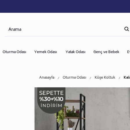
Oturma Odası
Yemek Odası
Yatak Odası
Genç ve Bebek
E
Anasayfa
Oturma Odası
Köşe Koltuk
Kal