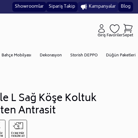
Showroomlar
Sipariş Takip
Kampanyalar
Blog
Giriş
Favoriler
Sepet
Bahçe Mobilyası
Dekorasyon
Storish DEPPO
Düğün Paketleri
le L Sağ Köşe Koltuk
ten Antrasit