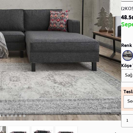
(2KO
48.5
Sep
Renk 
Köşe 
Sağ
Tesl
Se
1