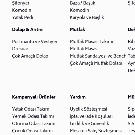
Şifonyer
Baza / Başlık
Şif
Komodin
Komodin
Yatak Pedi
Karyola ve Başlık
Dolap & Antre
Mutfak
De
Portmanto ve Vestiyer
Mutfak Masası Takımı
Bib
Dresuar
Mutfak Masası
Va
Çok Amaçlı Dolap
Mutfak Sandalyesi ve Bench
Tab
Çok Amaçlı Mutfak Dolabı
Ay
Dek
Kampanyalı Ürünler
Yardım
Müş
Yatak Odası Takımı
Üyelik Sözleşmesi
Sip
Yemek Odası Takımı
İptal ve İade Koşulları
İad
Oturma Odası Takımı
Gizlilik ve Güvenlik
S.S
Çocuk Odası Takımı
Mesafeli Satış Sözleşmesi
Tes