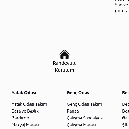
Sağ ve 
göre ya
Randevulu
Kurulum
Yatak Odası
Genç Odası
Be
Yatak Odası Takımı
Genç Odası Takımı
Beb
Baza ve Başlık
Ranza
Beş
Gardırop
Çalışma Sandalyesi
Gar
Makyaj Masası
Çalışma Masası
Şif