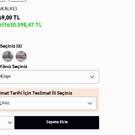
SKALKE)
69,00 TL
ette
30.598,47 TL
Seçiniz (3)
Yönü Seçiniz
 Köşe
imat Tarihi İçin Teslimat İli Seçiniz
çiniz.
Sepete Ekle