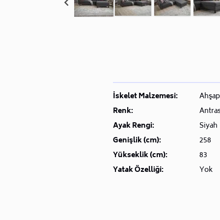
İskelet Malzemesi:
Ahşap
Renk:
Antras
Ayak Rengi:
Siyah
Genişlik (cm):
258
Yükseklik (cm):
83
Yatak Özelliği:
Yok