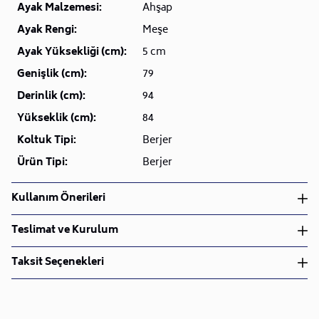
Ayak Malzemesi:
Ahşap
Ayak Rengi:
Meşe
Ayak Yüksekliği (cm):
5 cm
Genişlik (cm):
79
Derinlik (cm):
94
Yükseklik (cm):
84
Koltuk Tipi:
Berjer
Ürün Tipi:
Berjer
Kullanım Önerileri
Kimyasal Kullanmadan Nemli Bir Bez İle Dairesel
Teslimat ve Kurulum
Şekilde Silinmesi Gerekmektedir.
Teslimat ve Kurulum
Taksit Seçenekleri
• Siparişlerinizi aldıktan sonra en kısa sürede işleme
alarak, ürünlerinizi size ulaştırmak için elimizden
geleni yapıyoruz.