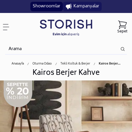
Showroomlar
Kampanyalar
Sepet
Anasayfa
Oturma Odası
Tekli Koltuk & Berjer
Kairos Berjer...
Kairos Berjer Kahve