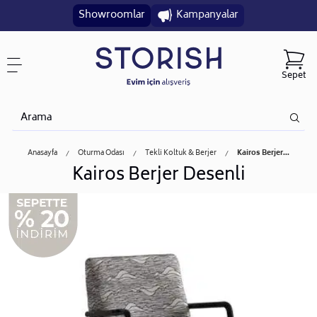
Showroomlar
Kampanyalar
Sepet
Anasayfa
Oturma Odası
Tekli Koltuk & Berjer
Kairos Berjer...
Kairos Berjer Desenli