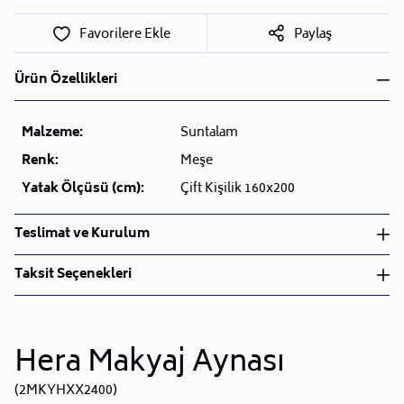
Favorilere Ekle
Paylaş
Ürün Özellikleri
Malzeme:
Suntalam
Renk:
Meşe
Yatak Ölçüsü (cm):
Çift Kişilik 160x200
Teslimat ve Kurulum
Teslimat ve Kurulum
Taksit Seçenekleri
• Siparişlerinizi aldıktan sonra en kısa sürede işleme
alarak, ürünlerinizi size ulaştırmak için elimizden
geleni yapıyoruz.
•
Hera Makyaj Aynası
Kargo süreçlerimizi güçlü lojistik ağımızla
destekleyerek, teslimatı en hızlı şekilde
Taksit Sayısı
Aylık Tutar
Toplam Tutar
(2MKYHXX2400)
gerçekleştiriyoruz.