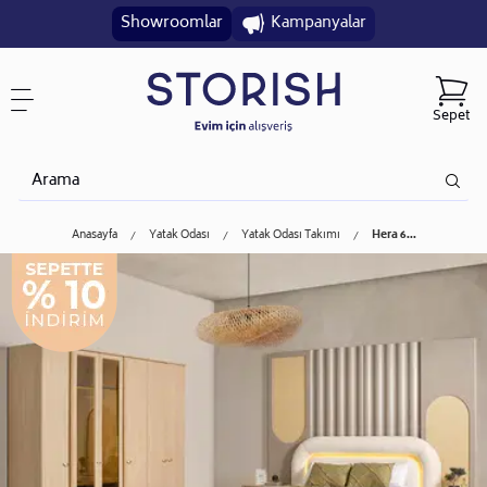
Showroomlar
Kampanyalar
Sepet
Anasayfa
Yatak Odası
Yatak Odası Takımı
Hera 6...