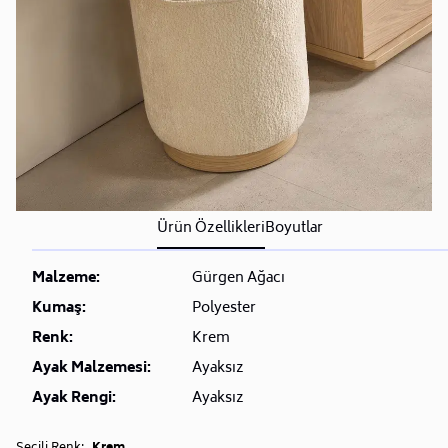
depolama maliyetlerindeki yükselişe göre tek taraflı
değişiklik yapma hakkını saklı tutar.
• İleri teslimat talep edilen ürünlerde 3 günden sonra
iptal ve iade hakkı yoktur.
• Bu talebinizi siparişinizden sonra müşteri
hizmetlerimiz (
0850 223 08 23)
üzerinden bizlere
iletebilirsiniz.
Sorularınız için
Sıkça Sorulan Sorular
bölümünü
ziyaret ediniz.
Ürün Özellikleri
Boyutlar
Malzeme:
Gürgen Ağacı
Kumaş:
Polyester
Renk:
Krem
Ayak Malzemesi:
Ayaksız
Ayak Rengi:
Ayaksız