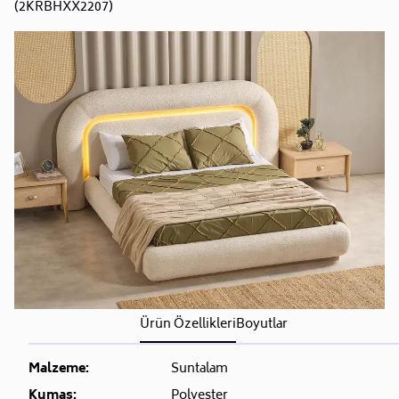
(2KRBHXX2207)
Ürün Özellikleri
Boyutlar
Malzeme:
Suntalam
Kumaş:
Polyester