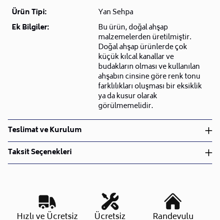
Ürün Tipi:
Yan Sehpa
Ek Bilgiler:
Bu ürün, doğal ahşap
malzemelerden üretilmiştir.
Doğal ahşap ürünlerde çok
küçük kılcal kanallar ve
budakların olması ve kullanılan
ahşabın cinsine göre renk tonu
farklılıkları oluşması bir eksiklik
ya da kusur olarak
görülmemelidir.
Teslimat ve Kurulum
Teslimat ve Kurulum
Taksit Seçenekleri
• Siparişlerinizi aldıktan sonra en kısa sürede işleme
alarak, ürünlerinizi size ulaştırmak için elimizden
geleni yapıyoruz.
•
Kargo süreçlerimizi güçlü lojistik ağımızla
destekleyerek, teslimatı en hızlı şekilde
Taksit Sayısı
Aylık Tutar
Toplam Tutar
Hızlı ve Ücretsiz
Ücretsiz
Randevulu
gerçekleştiriyoruz.