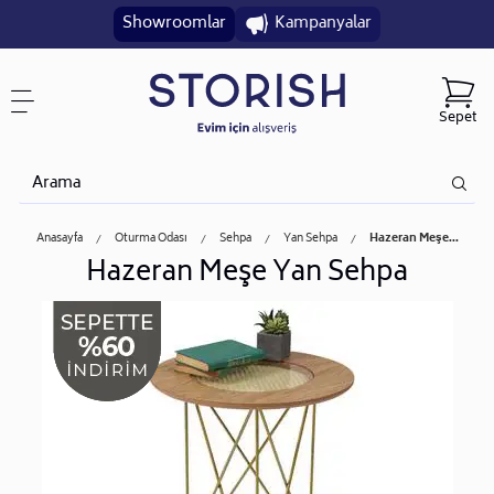
Showroomlar
Kampanyalar
Sepet
Anasayfa
Oturma Odası
Sehpa
Yan Sehpa
Hazeran Meşe...
Hazeran Meşe Yan Sehpa