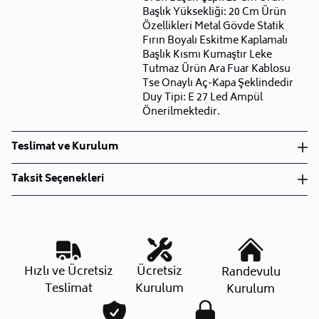
Başlık Yüksekliği: 20 Cm Ürün
Özellikleri Metal Gövde Statik
Fırın Boyalı Eskitme Kaplamalı
Başlık Kısmı Kumaştır Leke
Tutmaz Ürün Ara Fuar Kablosu
Tse Onaylı Aç-Kapa Şeklindedir
Duy Tipi: E 27 Led Ampül
Önerilmektedir.
Teslimat ve Kurulum
Teslimat ve Kurulum
Taksit Seçenekleri
• Siparişlerinizi aldıktan sonra en kısa sürede işleme
alarak, ürünlerinizi size ulaştırmak için elimizden
geleni yapıyoruz.
•
Kargo süreçlerimizi güçlü lojistik ağımızla
destekleyerek, teslimatı en hızlı şekilde
Taksit Sayısı
Aylık Tutar
Toplam Tutar
Hızlı ve Ücretsiz
Ücretsiz
Randevulu
gerçekleştiriyoruz.
Tek Çekim
1.847,20 TL
1.847,20 TL
Teslimat
Kurulum
Kurulum
•
Siparişiniz hazırlandığında kurulum ekiplerimiz sizin
2 Taksit
923,60 TL
1.847,20 TL
ile iletişime geçip müsait olduğunuz tarihte teslimat
3 Taksit
615,73 TL
1.847,20 TL