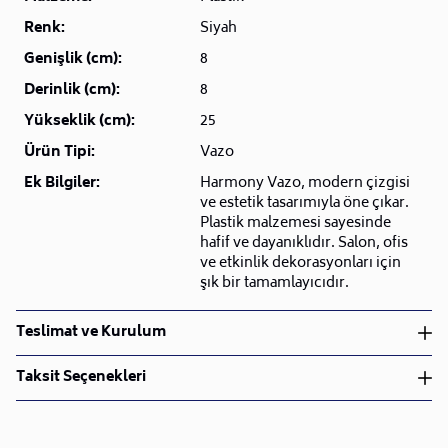
Renk:
Siyah
Genişlik (cm):
8
Derinlik (cm):
8
Yükseklik (cm):
25
Ürün Tipi:
Vazo
Ek Bilgiler:
Harmony Vazo, modern çizgisi
ve estetik tasarımıyla öne çıkar.
Plastik malzemesi sayesinde
hafif ve dayanıklıdır. Salon, ofis
ve etkinlik dekorasyonları için
şık bir tamamlayıcıdır.
Teslimat ve Kurulum
Teslimat ve Kurulum
Taksit Seçenekleri
• Siparişlerinizi aldıktan sonra en kısa sürede işleme
alarak, ürünlerinizi size ulaştırmak için elimizden
geleni yapıyoruz.