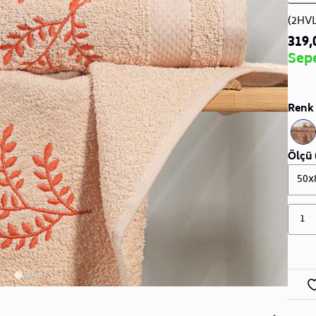
(2HV
319,
Sep
Renk 
Ölçü 
50x
1