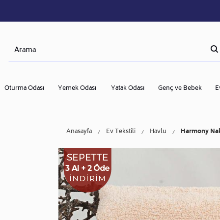
Oturma Odası
Yemek Odası
Yatak Odası
Genç ve Bebek
E
Anasayfa
Ev Tekstili
Havlu
Harmony Nak