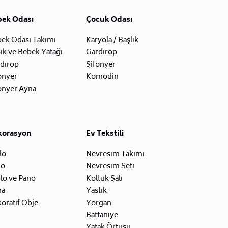
bek Odası
Çocuk Odası
ek Odası Takımı
Karyola / Başlık
ik ve Bebek Yatağı
Gardırop
dırop
Şifonyer
onyer
Komodin
onyer Ayna
korasyon
Ev Tekstili
lo
Nevresim Takımı
zo
Nevresim Seti
lo ve Pano
Koltuk Şalı
na
Yastık
oratif Obje
Yorgan
Battaniye
Yatak Örtüsü