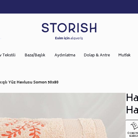
v Tekstili
Baza/Başlık
Aydınlatma
Dolap & Antre
Mutfak
ışlı Yüz Havlusu Somon 50x80
Ha
Ha