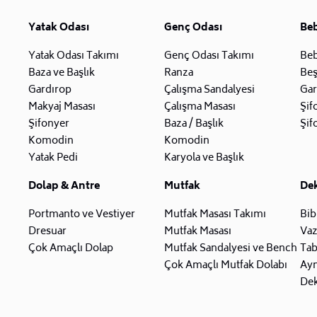
Yatak Odası
Genç Odası
Be
Yatak Odası Takımı
Genç Odası Takımı
Beb
Baza ve Başlık
Ranza
Beş
Gardırop
Çalışma Sandalyesi
Gar
Makyaj Masası
Çalışma Masası
Şif
Şifonyer
Baza / Başlık
Şif
Komodin
Komodin
Yatak Pedi
Karyola ve Başlık
Dolap & Antre
Mutfak
De
Portmanto ve Vestiyer
Mutfak Masası Takımı
Bib
Dresuar
Mutfak Masası
Va
Çok Amaçlı Dolap
Mutfak Sandalyesi ve Bench
Tab
Çok Amaçlı Mutfak Dolabı
Ay
Dek