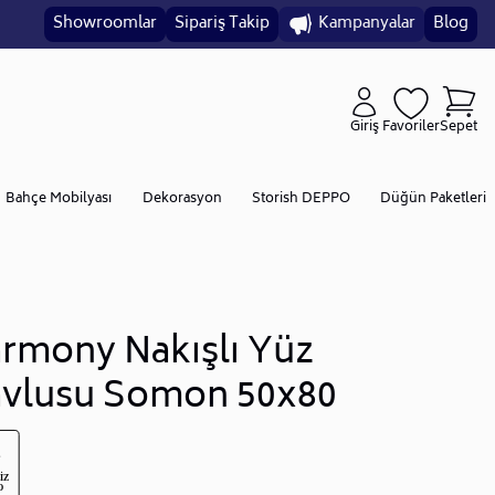
Showroomlar
Sipariş Takip
Kampanyalar
Blog
Giriş
Favoriler
Sepet
Bahçe Mobilyası
Dekorasyon
Storish DEPPO
Düğün Paketleri
rmony Nakışlı Yüz
vlusu Somon 50x80