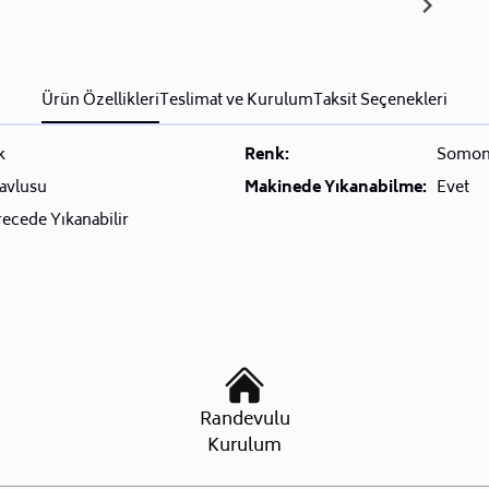
Ürün Özellikleri
Teslimat ve Kurulum
Taksit Seçenekleri
k
Renk:
Somo
avlusu
Makinede Yıkanabilme:
Evet
ecede Yıkanabilir
Randevulu
Kurulum