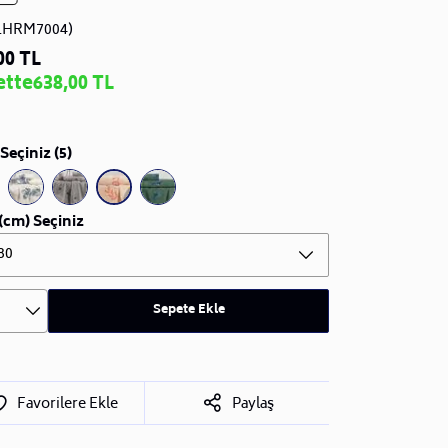
LHRM7004)
00 TL
ette
638,00 TL
Seçiniz (5)
(cm) Seçiniz
80
Sepete Ekle
Favorilere Ekle
Paylaş