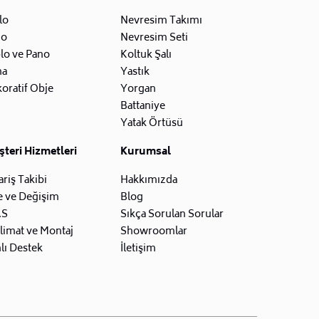
lo
Nevresim Takımı
zo
Nevresim Seti
lo ve Pano
Koltuk Şalı
na
Yastık
oratif Obje
Yorgan
Battaniye
Yatak Örtüsü
teri Hizmetleri
Kurumsal
ariş Takibi
Hakkımızda
e ve Değişim
Blog
.S
Sıkça Sorulan Sorular
limat ve Montaj
Showroomlar
lı Destek
İletişim