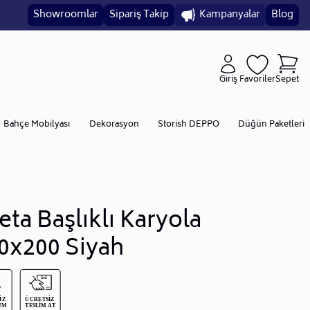
Showroomlar
Sipariş Takip
Kampanyalar
Blog
Giriş
Favoriler
Sepet
Bahçe Mobilyası
Dekorasyon
Storish DEPPO
Düğün Paketleri
eta Başlıklı Karyola
0x200 Siyah