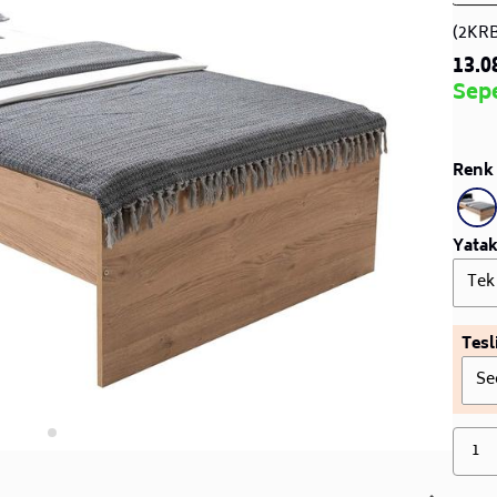
(2KR
13.0
Sep
Renk 
Yatak
Tek
Tesl
Se
1