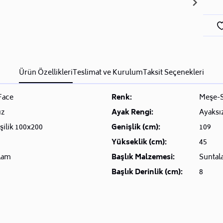
Ürün Özellikleri
Teslimat ve Kurulum
Taksit Seçenekleri
Face
Renk:
Meşe-S
ız
Ayak Rengi:
Ayaksı
şilik 100x200
Genişlik (cm):
109
Yükseklik (cm):
45
lam
Başlık Malzemesi:
Suntal
Başlık Derinlik (cm):
8