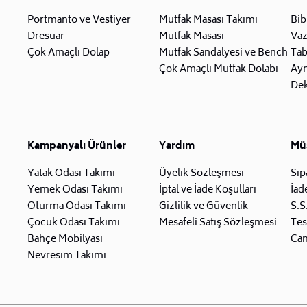
Portmanto ve Vestiyer
Mutfak Masası Takımı
Bib
Dresuar
Mutfak Masası
Va
Çok Amaçlı Dolap
Mutfak Sandalyesi ve Bench
Tab
Çok Amaçlı Mutfak Dolabı
Ay
Dek
Kampanyalı Ürünler
Yardım
Müş
Yatak Odası Takımı
Üyelik Sözleşmesi
Sip
Yemek Odası Takımı
İptal ve İade Koşulları
İad
Oturma Odası Takımı
Gizlilik ve Güvenlik
S.S
Çocuk Odası Takımı
Mesafeli Satış Sözleşmesi
Tes
Bahçe Mobilyası
Can
Nevresim Takımı