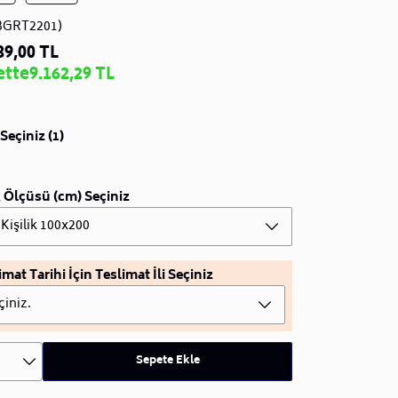
BGRT2201)
89,00 TL
ette
9.162,29 TL
Seçiniz (1)
 Ölçüsü (cm) Seçiniz
 Kişilik 100x200
imat Tarihi İçin Teslimat İli Seçiniz
çiniz.
Sepete Ekle