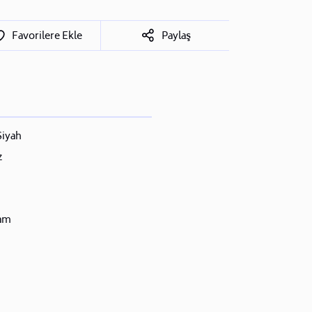
Favorilere Ekle
Paylaş
iyah
z
am