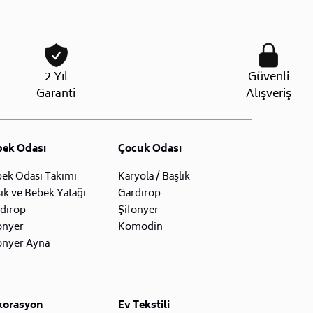
2 Yıl
Güvenli
Garanti
Alışveriş
bek Odası
Çocuk Odası
ek Odası Takımı
Karyola / Başlık
ik ve Bebek Yatağı
Gardırop
dırop
Şifonyer
onyer
Komodin
onyer Ayna
korasyon
Ev Tekstili