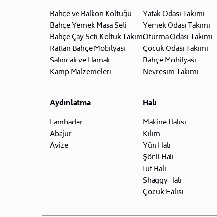
Bahçe ve Balkon Koltuğu
Yatak Odası Takımı
Bahçe Yemek Masa Seti
Yemek Odası Takımı
Bahçe Çay Seti Koltuk Takımı
Oturma Odası Takımı
Rattan Bahçe Mobilyası
Çocuk Odası Takımı
Salıncak ve Hamak
Bahçe Mobilyası
Kamp Malzemeleri
Nevresim Takımı
Aydınlatma
Halı
Lambader
Makine Halısı
Abajur
Kilim
Avize
Yün Halı
Şönil Halı
Jüt Halı
Shaggy Halı
Çocuk Halısı