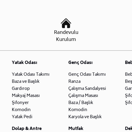
Randevulu
Kurulum
Yatak Odası
Genç Odası
Be
Yatak Odası Takımı
Genç Odası Takımı
Beb
Baza ve Başlık
Ranza
Beş
Gardırop
Çalışma Sandalyesi
Gar
Makyaj Masası
Çalışma Masası
Şif
Şifonyer
Baza / Başlık
Şif
Komodin
Komodin
Yatak Pedi
Karyola ve Başlık
Dolap & Antre
Mutfak
De