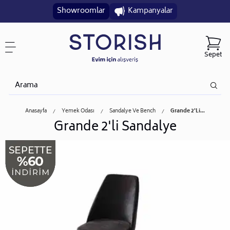
Showroomlar
Kampanyalar
Sepet
Anasayfa
Yemek Odası
Sandalye Ve Bench
Grande 2'li...
Grande 2'li Sandalye