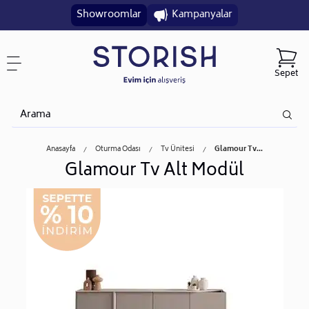
Showroomlar
Kampanyalar
Sepet
Anasayfa
Oturma Odası
Tv Ünitesi
Glamour Tv...
Glamour Tv Alt Modül