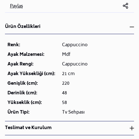
Paylaş
Ürün Özellikleri
Renk:
Cappuccino
Ayak Malzemesi:
Mdf
Ayak Rengi:
Cappuccino
Ayak Yüksekliği (cm):
21 cm
Genişlik (cm):
220
Derinlik (cm):
48
Yükseklik (cm):
58
Ürün Tipi:
Tv Sehpası
Teslimat ve Kurulum
Teslimat ve Kurulum