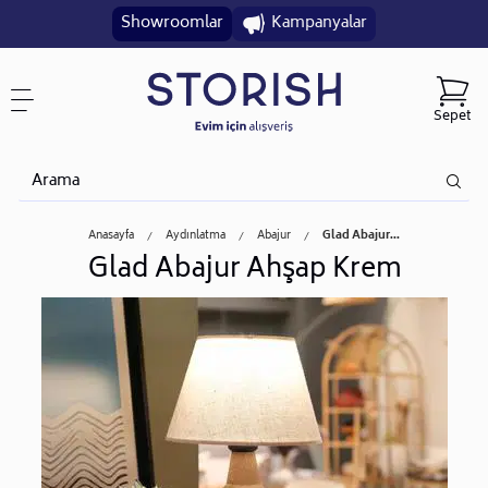
Showroomlar
Kampanyalar
Sepet
Anasayfa
Aydınlatma
Abajur
Glad Abajur...
Glad Abajur Ahşap Krem