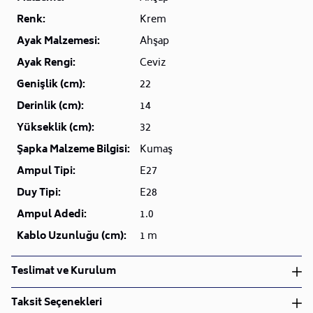
Renk:
Krem
Ayak Malzemesi:
Ahşap
Ayak Rengi:
Ceviz
Genişlik (cm):
22
Derinlik (cm):
14
Yükseklik (cm):
32
Şapka Malzeme Bilgisi:
Kumaş
Ampul Tipi:
E27
Duy Tipi:
E28
Ampul Adedi:
1.0
Kablo Uzunluğu (cm):
1 m
Teslimat ve Kurulum
Teslimat ve Kurulum
Taksit Seçenekleri
• Siparişlerinizi aldıktan sonra en kısa sürede işleme