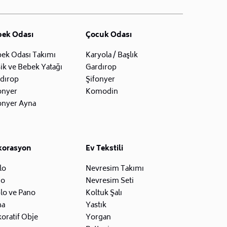
bek Odası
Çocuk Odası
ek Odası Takımı
Karyola / Başlık
ik ve Bebek Yatağı
Gardırop
dırop
Şifonyer
onyer
Komodin
onyer Ayna
korasyon
Ev Tekstili
lo
Nevresim Takımı
zo
Nevresim Seti
lo ve Pano
Koltuk Şalı
na
Yastık
oratif Obje
Yorgan