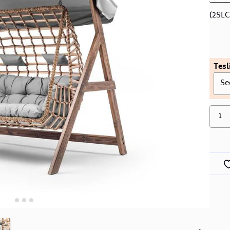
(2SL
Tesl
Se
1