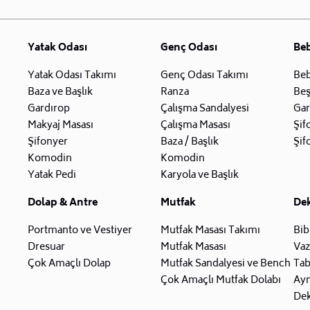
Yatak Odası
Genç Odası
Be
Yatak Odası Takımı
Genç Odası Takımı
Beb
Baza ve Başlık
Ranza
Beş
Gardırop
Çalışma Sandalyesi
Gar
Makyaj Masası
Çalışma Masası
Şif
Şifonyer
Baza / Başlık
Şif
Komodin
Komodin
Yatak Pedi
Karyola ve Başlık
Dolap & Antre
Mutfak
De
Portmanto ve Vestiyer
Mutfak Masası Takımı
Bib
Dresuar
Mutfak Masası
Va
Çok Amaçlı Dolap
Mutfak Sandalyesi ve Bench
Tab
Çok Amaçlı Mutfak Dolabı
Ay
Dek