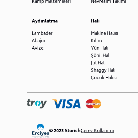
Kamp Malzemeleri
Nevresim Takımı
Aydınlatma
Halı
Lambader
Makine Halısı
Abajur
Kilim
Avize
Yün Halı
Şönil Halı
Jüt Halı
Shaggy Halı
Çocuk Halısı
© 2023 Storish
Çerez Kullanımı