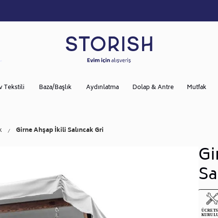
v Tekstili
Baza/Başlık
Aydınlatma
Dolap & Antre
Mutfak
k
Girne Ahşap İkili Salıncak Gri
Gi
Sa