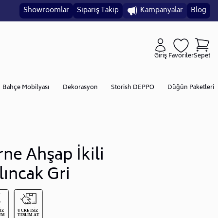
Showroomlar
Sipariş Takip
Kampanyalar
Blog
Giriş
Favoriler
Sepet
Bahçe Mobilyası
Dekorasyon
Storish DEPPO
Düğün Paketleri
rne Ahşap İkili
lıncak Gri