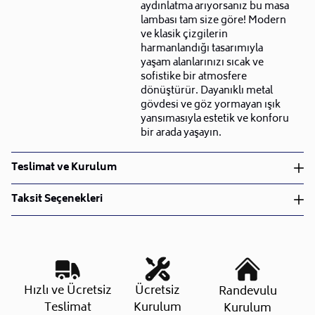
aydınlatma arıyorsanız bu masa
lambası tam size göre! Modern
ve klasik çizgilerin
harmanlandığı tasarımıyla
yaşam alanlarınızı sıcak ve
sofistike bir atmosfere
dönüştürür. Dayanıklı metal
gövdesi ve göz yormayan ışık
yansımasıyla estetik ve konforu
bir arada yaşayın.
Teslimat ve Kurulum
Teslimat ve Kurulum
Taksit Seçenekleri
• Siparişlerinizi aldıktan sonra en kısa sürede işleme
alarak, ürünlerinizi size ulaştırmak için elimizden
geleni yapıyoruz.
•
Kargo süreçlerimizi güçlü lojistik ağımızla
destekleyerek, teslimatı en hızlı şekilde
Taksit Sayısı
Aylık Tutar
Toplam Tutar
Hızlı ve Ücretsiz
Ücretsiz
Randevulu
gerçekleştiriyoruz.
Tek Çekim
854,50 TL
854,50 TL
Teslimat
Kurulum
Kurulum
•
Siparişiniz hazırlandığında kurulum ekiplerimiz sizin