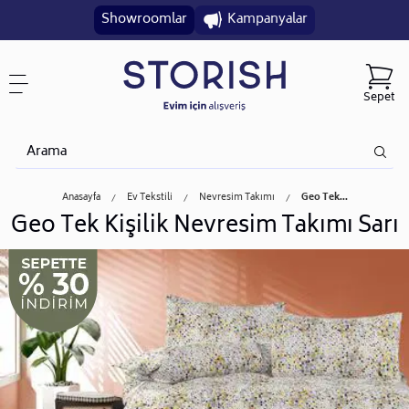
Showroomlar
Kampanyalar
Sepet
Anasayfa
Ev Tekstili
Nevresim Takımı
Geo Tek...
Geo Tek Kişilik Nevresim Takımı Sarı