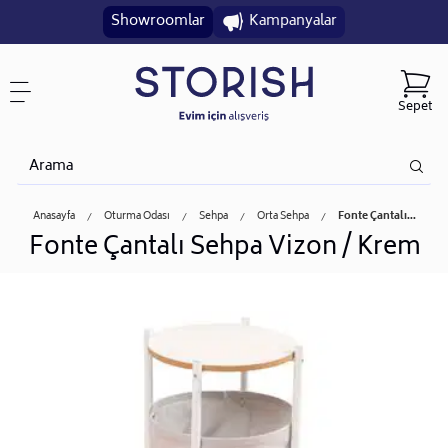
Showroomlar
Kampanyalar
Sepet
Anasayfa
Oturma Odası
Sehpa
Orta Sehpa
Fonte Çantalı...
Fonte Çantalı Sehpa Vizon / Krem