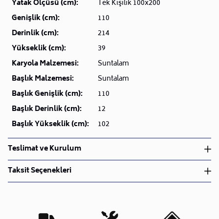
Yatak Ölçüsü (cm):
Tek Kişilik 100x200
Genişlik (cm):
110
Derinlik (cm):
214
Yükseklik (cm):
39
Karyola Malzemesi:
Suntalam
Başlık Malzemesi:
Suntalam
Başlık Genişlik (cm):
110
Başlık Derinlik (cm):
12
Başlık Yükseklik (cm):
102
Teslimat ve Kurulum
Teslimat ve Kurulum
Taksit Seçenekleri
• Siparişlerinizi aldıktan sonra en kısa sürede işleme
alarak, ürünlerinizi size ulaştırmak için elimizden
geleni yapıyoruz.
•
Kargo süreçlerimizi güçlü lojistik ağımızla