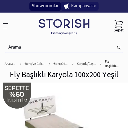
Showroomlar
Kampanyalar
Sepet
Fly
Anasayfa
Genç Ve Bebek
Genç Odası
Karyola/başlık
Başlıklı...
Fly Başlıklı Karyola 100x200 Yeşil