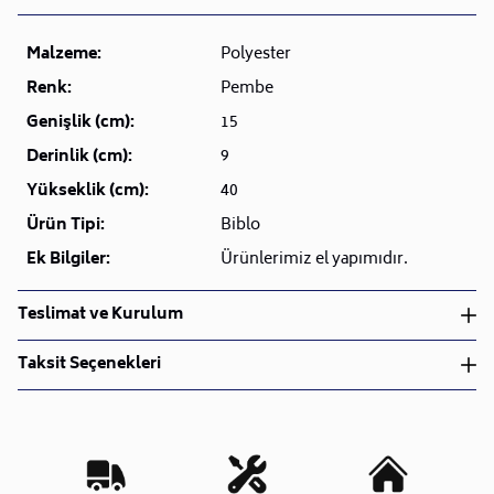
Malzeme:
Polyester
Renk:
Pembe
Genişlik (cm):
15
Derinlik (cm):
9
Yükseklik (cm):
40
Ürün Tipi:
Biblo
Ek Bilgiler:
Ürünlerimiz el yapımıdır.
Teslimat ve Kurulum
Teslimat ve Kurulum
Taksit Seçenekleri
• Siparişlerinizi aldıktan sonra en kısa sürede işleme
alarak, ürünlerinizi size ulaştırmak için elimizden
geleni yapıyoruz.
•
Kargo süreçlerimizi güçlü lojistik ağımızla
destekleyerek, teslimatı en hızlı şekilde