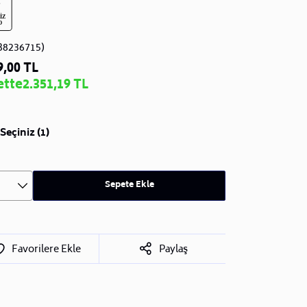
B8236715)
9,00 TL
ette
2.351,19 TL
Seçiniz (1)
Sepete Ekle
Favorilere Ekle
Paylaş