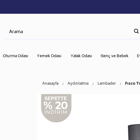
Oturma Odası
Yemek Odası
Yatak Odası
Genç ve Bebek
E
Anasayfa
Aydınlatma
Lambader
Fısco T