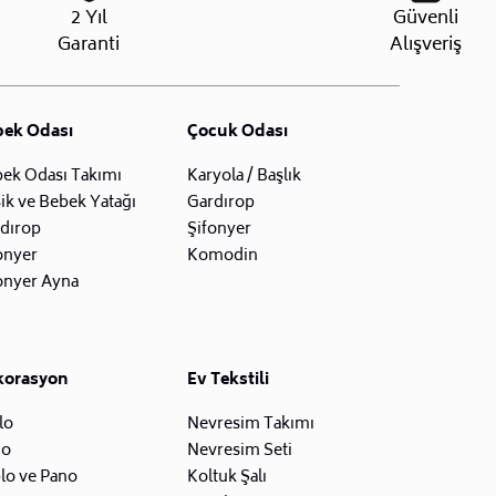
2 Yıl
Güvenli
Garanti
Alışveriş
bek Odası
Çocuk Odası
ek Odası Takımı
Karyola / Başlık
ik ve Bebek Yatağı
Gardırop
dırop
Şifonyer
onyer
Komodin
onyer Ayna
korasyon
Ev Tekstili
lo
Nevresim Takımı
zo
Nevresim Seti
lo ve Pano
Koltuk Şalı