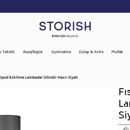
v Tekstili
Baza/Başlık
Aydınlatma
Dolap & Antre
Mutfak
ripod Eskitme Lambader Silindir Hasır Siyah
Fı
La
Si