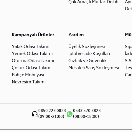
Çok Amaçlı Mutfak Dolabı
Ay
Dek
Kampanyalı Ürünler
Yardım
Müş
Yatak Odası Takımı
Üyelik Sözleşmesi
Sip
Yemek Odası Takımı
İptal ve İade Koşulları
İad
Oturma Odası Takımı
Gizlilik ve Güvenlik
S.S
Çocuk Odası Takımı
Mesafeli Satış Sözleşmesi
Tes
Bahçe Mobilyası
Can
Nevresim Takımı
0850 223 0823
0533 570 3823
(09:00-21:00)
(08:00-18:00)