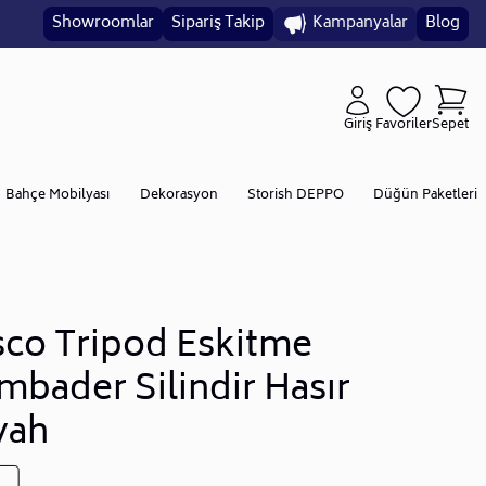
Showroomlar
Sipariş Takip
Kampanyalar
Blog
Giriş
Favoriler
Sepet
Bahçe Mobilyası
Dekorasyon
Storish DEPPO
Düğün Paketleri
sco Tripod Eskitme
mbader Silindir Hasır
yah