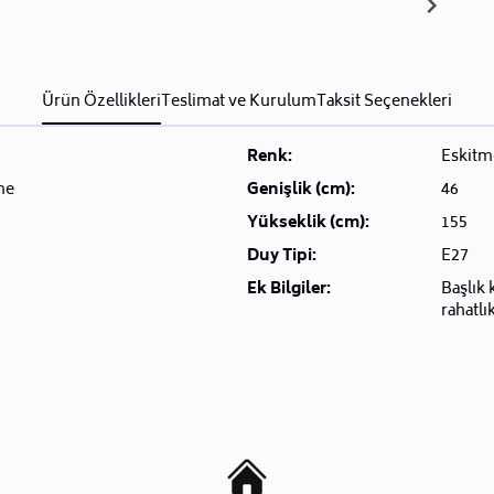
Ürün Özellikleri
Teslimat ve Kurulum
Taksit Seçenekleri
Renk:
Eskitm
me
Genişlik (cm):
46
Yükseklik (cm):
155
Duy Tipi:
E27
Ek Bilgiler:
Başlık 
rahatlık