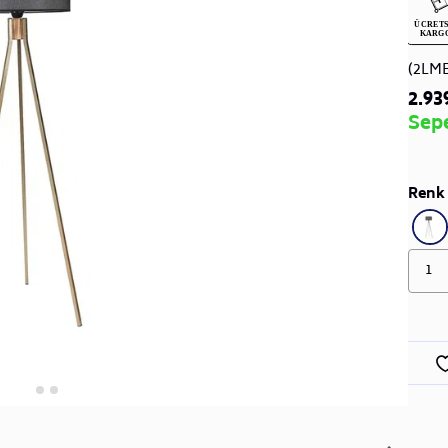
(2LM
2.93
Sep
Renk 
1