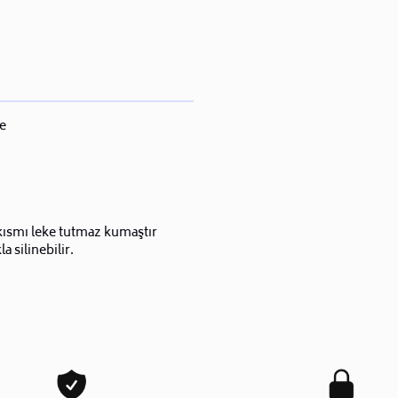
e
kısmı leke tutmaz kumaştır
la silinebilir.