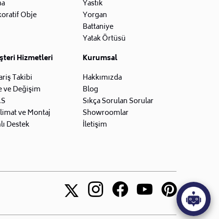
na
Yastık
oratif Obje
Yorgan
Battaniye
Yatak Örtüsü
teri Hizmetleri
Kurumsal
ariş Takibi
Hakkımızda
e ve Değişim
Blog
.S
Sıkça Sorulan Sorular
limat ve Montaj
Showroomlar
lı Destek
İletişim