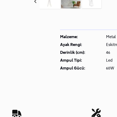
Malzeme:
Metal
Ayak Rengi:
Eskit
Derinlik (cm):
46
Ampul Tipi:
Led
Ampul Gücü:
60W