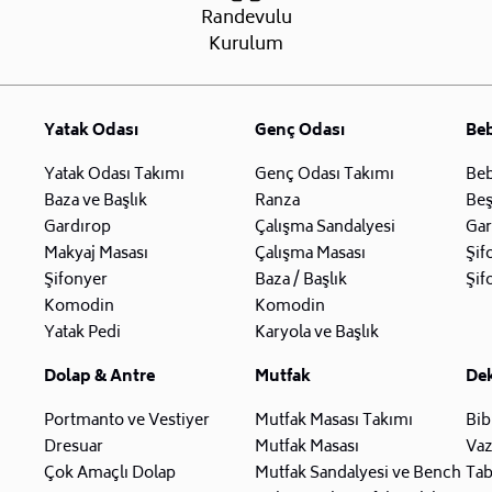
Randevulu
Kurulum
Yatak Odası
Genç Odası
Be
Yatak Odası Takımı
Genç Odası Takımı
Beb
Baza ve Başlık
Ranza
Beş
Gardırop
Çalışma Sandalyesi
Gar
Makyaj Masası
Çalışma Masası
Şif
Şifonyer
Baza / Başlık
Şif
Komodin
Komodin
Yatak Pedi
Karyola ve Başlık
Dolap & Antre
Mutfak
De
Portmanto ve Vestiyer
Mutfak Masası Takımı
Bib
Dresuar
Mutfak Masası
Va
Çok Amaçlı Dolap
Mutfak Sandalyesi ve Bench
Tab