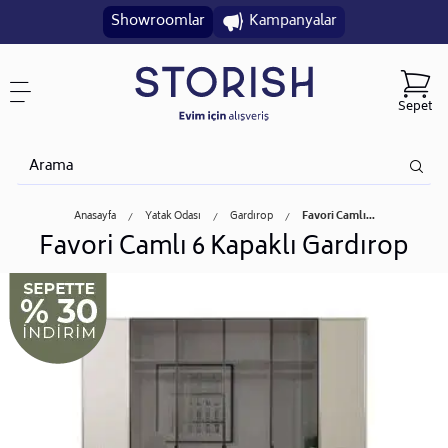
Showroomlar
Kampanyalar
Sepet
Anasayfa
Yatak Odası
Gardırop
Favori Camlı...
Favori Camlı 6 Kapaklı Gardırop