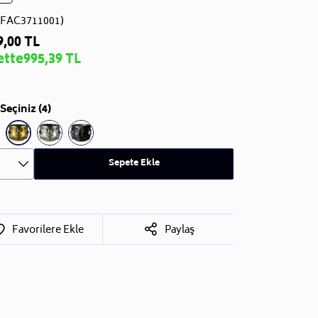
JFAC3711001)
9,00 TL
ette
995,39 TL
Seçiniz (4)
Sepete Ekle
Favorilere Ekle
Paylaş