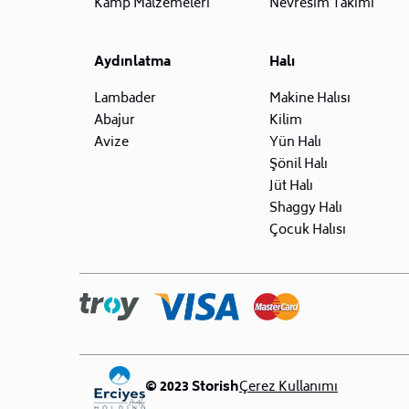
Kamp Malzemeleri
Nevresim Takımı
Aydınlatma
Halı
Lambader
Makine Halısı
Abajur
Kilim
Avize
Yün Halı
Şönil Halı
Jüt Halı
Shaggy Halı
Çocuk Halısı
© 2023 Storish
Çerez Kullanımı