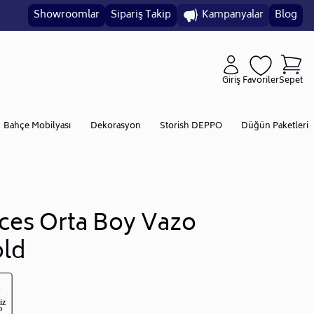
Showroomlar
Sipariş Takip
Kampanyalar
Blog
Giriş
Favoriler
Sepet
Bahçe Mobilyası
Dekorasyon
Storish DEPPO
Düğün Paketleri
ces Orta Boy Vazo
ld