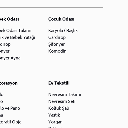
bek Odası
Çocuk Odası
ek Odası Takımı
Karyola / Başlık
ik ve Bebek Yatağı
Gardırop
dırop
Şifonyer
onyer
Komodin
onyer Ayna
korasyon
Ev Tekstili
lo
Nevresim Takımı
zo
Nevresim Seti
lo ve Pano
Koltuk Şalı
na
Yastık
oratif Obje
Yorgan