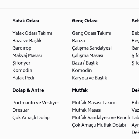
Yatak Odası
Genç Odası
Be
Yatak Odası Takımı
Genç Odası Takımı
Beb
Baza ve Başlık
Ranza
Beş
Gardırop
Çalışma Sandalyesi
Gar
Makyaj Masası
Çalışma Masası
Şif
Şifonyer
Baza / Başlık
Şif
Komodin
Komodin
Yatak Pedi
Karyola ve Başlık
Dolap & Antre
Mutfak
De
Portmanto ve Vestiyer
Mutfak Masası Takımı
Bib
Dresuar
Mutfak Masası
Va
Çok Amaçlı Dolap
Mutfak Sandalyesi ve Bench
Tab
Çok Amaçlı Mutfak Dolabı
Ay
Dek