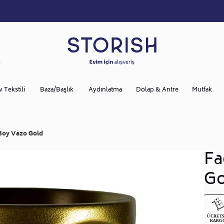
v Tekstili
Baza/Başlık
Aydınlatma
Dolap & Antre
Mutfak
Boy Vazo Gold
Fa
Go