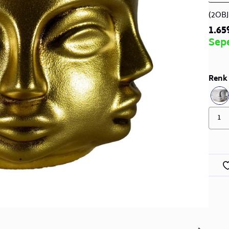
(2OB
1.65
Sep
Renk 
1