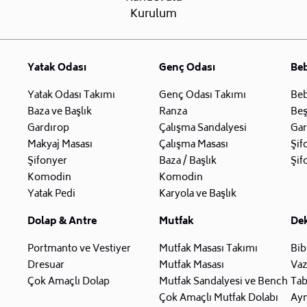
Kurulum
Yatak Odası
Genç Odası
Be
Yatak Odası Takımı
Genç Odası Takımı
Beb
Baza ve Başlık
Ranza
Beş
Gardırop
Çalışma Sandalyesi
Gar
Makyaj Masası
Çalışma Masası
Şif
Şifonyer
Baza / Başlık
Şif
Komodin
Komodin
Yatak Pedi
Karyola ve Başlık
Dolap & Antre
Mutfak
De
Portmanto ve Vestiyer
Mutfak Masası Takımı
Bib
Dresuar
Mutfak Masası
Va
Çok Amaçlı Dolap
Mutfak Sandalyesi ve Bench
Tab
Çok Amaçlı Mutfak Dolabı
Ay