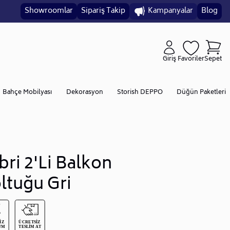
Showroomlar
Sipariş Takip
Kampanyalar
Blog
Giriş
Favoriler
Sepet
Bahçe Mobilyası
Dekorasyon
Storish DEPPO
Düğün Paketleri
bri 2'Li Balkon
ltuğu Gri