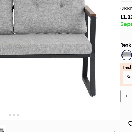
(2BB
11.2
Sep
Renk 
Tesl
Se
1