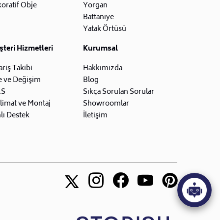
oratif Obje
Yorgan
Battaniye
Yatak Örtüsü
teri Hizmetleri
Kurumsal
ariş Takibi
Hakkımızda
e ve Değişim
Blog
.S
Sıkça Sorulan Sorular
limat ve Montaj
Showroomlar
lı Destek
İletişim