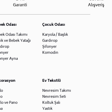
Garanti
Alışveriş
bek Odası
Çocuk Odası
ek Odası Takımı
Karyola / Başlık
ik ve Bebek Yatağı
Gardırop
dırop
Şifonyer
onyer
Komodin
onyer Ayna
korasyon
Ev Tekstili
lo
Nevresim Takımı
zo
Nevresim Seti
lo ve Pano
Koltuk Şalı
na
Yastık