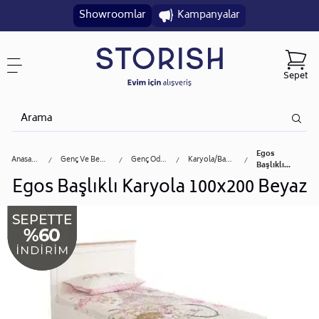
Showroomlar
Kampanyalar
Sepet
Egos
Anasayfa
Genç Ve Bebek
Genç Odası
Karyola/başlık
Başlıklı...
Egos Başlıklı Karyola 100x200 Beyaz