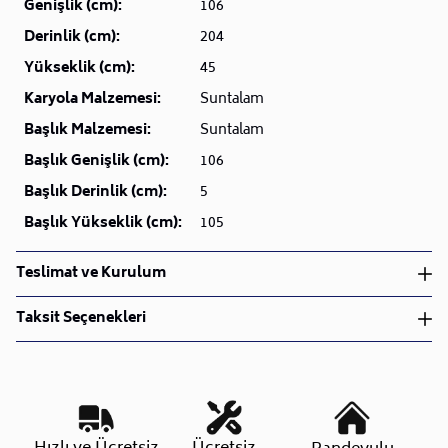
Genişlik (cm):
106
Derinlik (cm):
204
Yükseklik (cm):
45
Karyola Malzemesi:
Suntalam
Başlık Malzemesi:
Suntalam
Başlık Genişlik (cm):
106
Başlık Derinlik (cm):
5
Başlık Yükseklik (cm):
105
Teslimat ve Kurulum
Teslimat ve Kurulum
Taksit Seçenekleri
• Siparişlerinizi aldıktan sonra en kısa sürede işleme
alarak, ürünlerinizi size ulaştırmak için elimizden
geleni yapıyoruz.
•
Kargo süreçlerimizi güçlü lojistik ağımızla
destekleyerek, teslimatı en hızlı şekilde
Taksit Sayısı
Aylık Tutar
Toplam Tutar