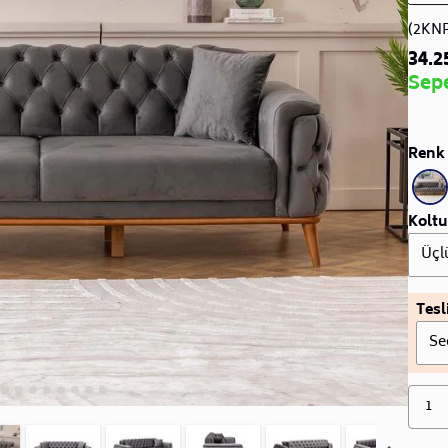
(2KN
34.2
Sep
Renk 
Koltu
Üçl
Tesl
Se
1