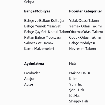
Sehpa
Bahçe Mobilyası
Popüler Kategoriler
Bahçe ve Balkon Koltuğu
Yatak Odası Takımı
Bahçe Yemek Masa Seti
Yemek Odası Takımı
Bahçe Çay Seti Koltuk Takımı
Oturma Odası Takımı
Rattan Bahçe Mobilyası
Çocuk Odası Takımı
Salıncak ve Hamak
Bahçe Mobilyası
Kamp Malzemeleri
Nevresim Takımı
Aydınlatma
Halı
Lambader
Makine Halısı
Abajur
Kilim
Avize
Yün Halı
Şönil Halı
Jüt Halı
Shaggy Halı