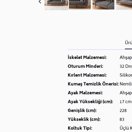
Ürü
İskelet Malzemesi:
Ahşap
Oturum Minderi:
32 Dns
Kırlent Malzemesi:
Siliko
Kumaş Temizlik Önerisi:
Nemli 
Ayak Malzemesi:
Ahşap
Ayak Yüksekliği (cm):
17 cm
Genişlik (cm):
228
Yükseklik (cm):
83
Koltuk Tipi:
Üçlü 