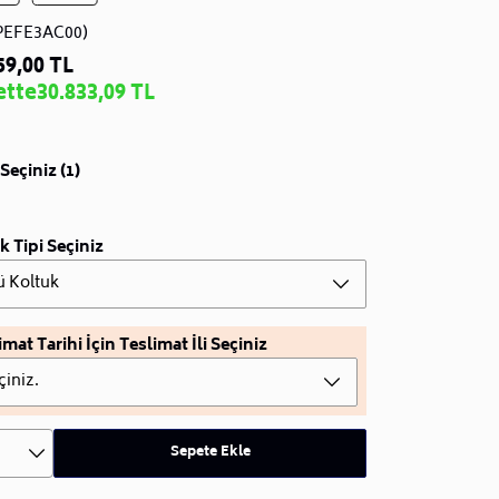
PEFE3AC00)
59,00 TL
ette
30.833,09 TL
Seçiniz (1)
k Tipi Seçiniz
ü Koltuk
imat Tarihi İçin Teslimat İli Seçiniz
çiniz.
Sepete Ekle