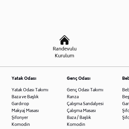
Randevulu
Kurulum
Yatak Odası
Genç Odası
Be
Yatak Odası Takımı
Genç Odası Takımı
Beb
Baza ve Başlık
Ranza
Beş
Gardırop
Çalışma Sandalyesi
Gar
Makyaj Masası
Çalışma Masası
Şif
Şifonyer
Baza / Başlık
Şif
Komodin
Komodin