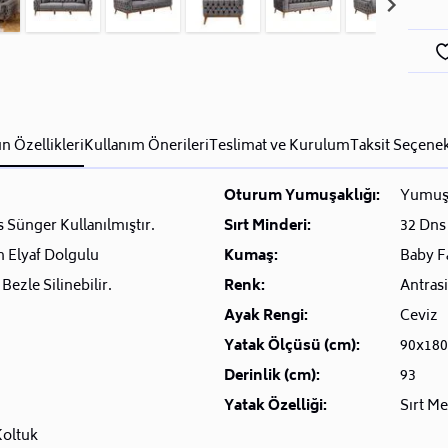
n Özellikleri
Kullanım Önerileri
Teslimat ve Kurulum
Taksit Seçenek
Oturum Yumuşaklığı:
Yumuş
 Sünger Kullanılmıştır.
Sırt Minderi:
32 Dns 
n Elyaf Dolgulu
Kumaş:
Baby F
Bezle Silinebilir.
Renk:
Antrasi
Ayak Rengi:
Ceviz
Yatak Ölçüsü (cm):
90x180
Derinlik (cm):
93
Yatak Özelliği:
Sırt M
Koltuk