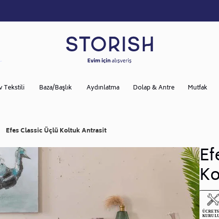
v Tekstili
Baza/Başlık
Aydınlatma
Dolap & Antre
Mutfak
Efes Classic Üçlü Koltuk Antrasit
Ef
Ko