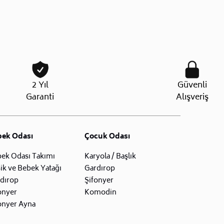
2 Yıl
Güvenli
Garanti
Alışveriş
bek Odası
Çocuk Odası
ek Odası Takımı
Karyola / Başlık
ik ve Bebek Yatağı
Gardırop
dırop
Şifonyer
onyer
Komodin
onyer Ayna