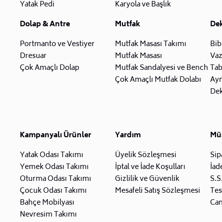
Yatak Pedi
Karyola ve Başlık
Dolap & Antre
Mutfak
De
Portmanto ve Vestiyer
Mutfak Masası Takımı
Bib
Dresuar
Mutfak Masası
Va
Çok Amaçlı Dolap
Mutfak Sandalyesi ve Bench
Tab
Çok Amaçlı Mutfak Dolabı
Ay
Dek
Kampanyalı Ürünler
Yardım
Müş
Yatak Odası Takımı
Üyelik Sözleşmesi
Sip
Yemek Odası Takımı
İptal ve İade Koşulları
İad
Oturma Odası Takımı
Gizlilik ve Güvenlik
S.S
Çocuk Odası Takımı
Mesafeli Satış Sözleşmesi
Tes
Bahçe Mobilyası
Can
Nevresim Takımı