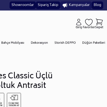
Showroomlar
Sipariş Takip
Kampanyalar
Blog
Giriş
Favoriler
Sepet
Bahçe Mobilyası
Dekorasyon
Storish DEPPO
Düğün Paketleri
es Classic Üçlü
ltuk Antrasit