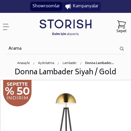
Showroomlar
Kampanyalar
Sepet
Anasayfa
Aydınlatma
Lambader
Donna Lambader...
Donna Lambader Siyah / Gold