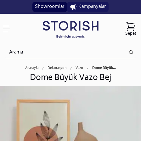
Showroomlar
Kampanyalar
Sepet
Anasayfa
Dekorasyon
Vazo
Dome Büyük...
Dome Büyük Vazo Bej