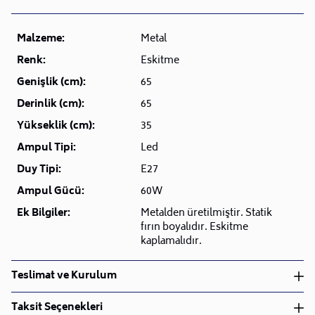
Malzeme:
Metal
Renk:
Eskitme
Genişlik (cm):
65
Derinlik (cm):
65
Yükseklik (cm):
35
Ampul Tipi:
Led
Duy Tipi:
E27
Ampul Gücü:
60W
Ek Bilgiler:
Metalden üretilmiştir. Statik
fırın boyalıdır. Eskitme
kaplamalıdır.
Teslimat ve Kurulum
Teslimat ve Kurulum
Taksit Seçenekleri