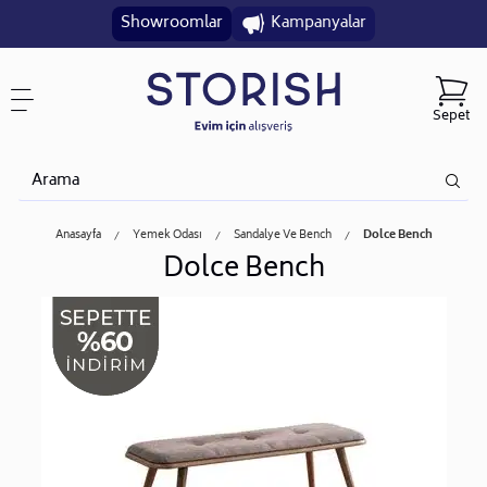
Showroomlar
Kampanyalar
Sepet
Anasayfa
Yemek Odası
Sandalye Ve Bench
Dolce Bench
Dolce Bench