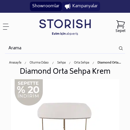
Showroomlar
Kampanyalar
Sepet
Anasayfa
Oturma Odası
Sehpa
Orta Sehpa
Diamond Orta...
Diamond Orta Sehpa Krem