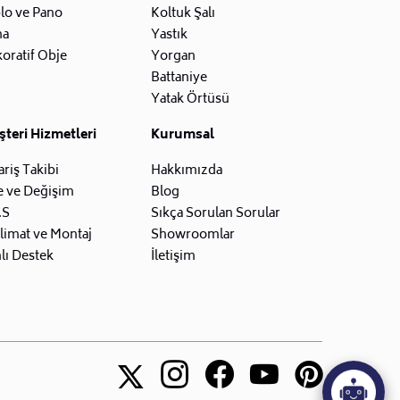
lo ve Pano
Koltuk Şalı
na
Yastık
oratif Obje
Yorgan
Battaniye
Yatak Örtüsü
teri Hizmetleri
Kurumsal
ariş Takibi
Hakkımızda
e ve Değişim
Blog
.S
Sıkça Sorulan Sorular
limat ve Montaj
Showroomlar
lı Destek
İletişim