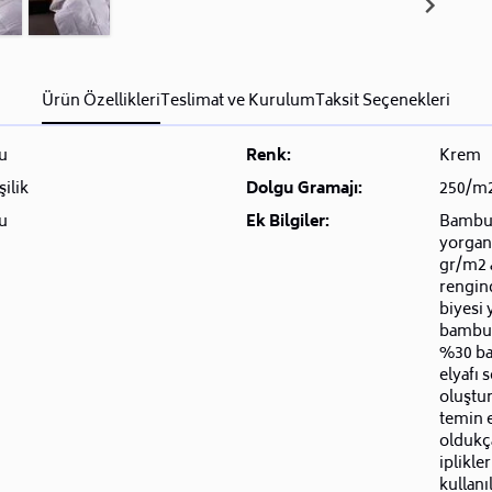
Ürün Özellikleri
Teslimat ve Kurulum
Taksit Seçenekleri
u
Renk:
Krem
şilik
Dolgu Gramajı:
250/m
u
Ek Bilgiler:
Bambu. 
yorgan
gr/m2 a
rengin
biyesi 
bambu %
%30 ba
elyafı 
oluştu
temin 
oldukça
iplikl
kullan