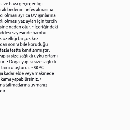
i ve hava geçirgenliği
arak bedenin nefes almasına
ı olması ayrıca UV ışınlarına
lı olması yaz ayları için tercih
ine neden olur. • İçeriğindeki
ddesi sayesinde bambu
k özelliği birçok kez
dan sonra bile koruduğu
fazla testte kanıtlanmıştır.
apısı size sağlıklı uyku ortamı
ur. • Doğal yapısı size sağlıklı
tamı oluşturur. • 30 °C
ığa kadar elde veya makinede
ıkama yapabilirsiniz. •
ma talimatlarına uymanız
dir.