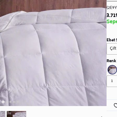
(2E9
3.71
Sep
Ebat 
Çift
Renk 
1