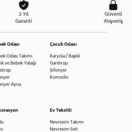
2 Yıl
Güvenli
Garanti
Alışveriş
bek Odası
Çocuk Odası
ek Odası Takımı
Karyola / Başlık
ik ve Bebek Yatağı
Gardırop
dırop
Şifonyer
onyer
Komodin
onyer Ayna
korasyon
Ev Tekstili
lo
Nevresim Takımı
zo
Nevresim Seti