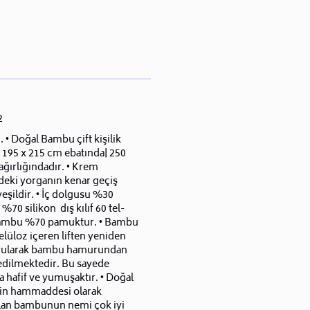
2
• Doğal Bambu çift kişilik
 195 x 215 cm ebatında| 250
ğırlığındadır. • Krem
deki yorganın kenar geçiş
yeşildir. • İç dolgusu %30
70 silikon dış kılıf 60 tel-
mbu %70 pamuktur. • Bambu
selüloz içeren liften yeniden
rularak bambu hamurundan
edilmektedir. Bu sayede
 hafif ve yumuşaktır. • Doğal
erin hammaddesi olarak
ılan bambunun nemi çok iyi