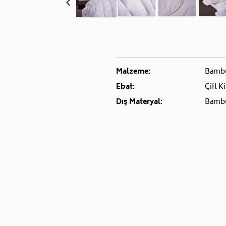
Malzeme:
Bamb
Ebat:
Çift Ki
Dış Materyal:
Bamb