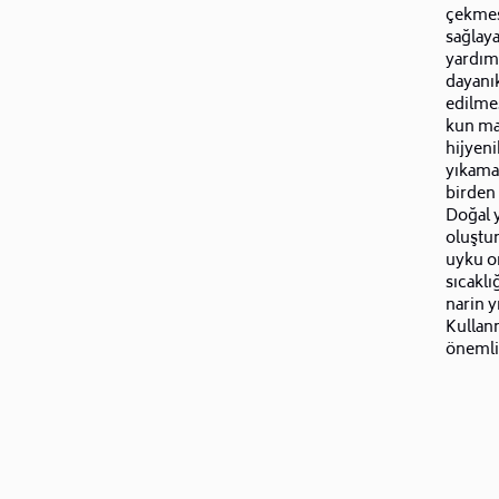
çekmes
sağlay
yardımc
dayanık
edilmes
kun ma
hijyeni
yıkama
birden 
Doğal y
oluştur
uyku or
sıcakl
narin y
Kullan
önemli