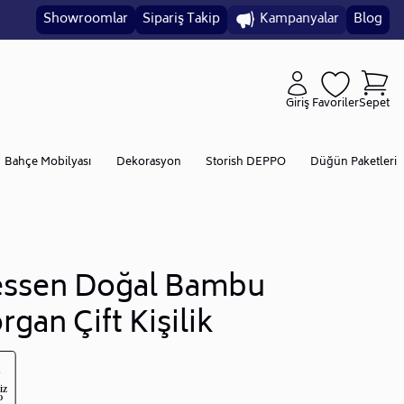
Showroomlar
Sipariş Takip
Kampanyalar
Blog
Giriş
Favoriler
Sepet
Bahçe Mobilyası
Dekorasyon
Storish DEPPO
Düğün Paketleri
ssen Doğal Bambu
rgan Çift Kişilik