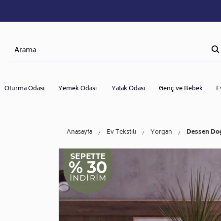
Oturma Odası
Yemek Odası
Yatak Odası
Genç ve Bebek
E
Anasayfa
Ev Tekstili
Yorgan
Dessen Doğ