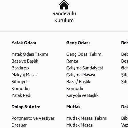
Randevulu
Kurulum
Yatak Odası
Genç Odası
Be
Yatak Odası Takımı
Genç Odası Takımı
Beb
Baza ve Başlık
Ranza
Beş
Gardırop
Çalışma Sandalyesi
Gar
Makyaj Masası
Çalışma Masası
Şif
Şifonyer
Baza / Başlık
Şif
Komodin
Komodin
Yatak Pedi
Karyola ve Başlık
Dolap & Antre
Mutfak
De
Portmanto ve Vestiyer
Mutfak Masası Takımı
Bib
Dresuar
Mutfak Masası
Va