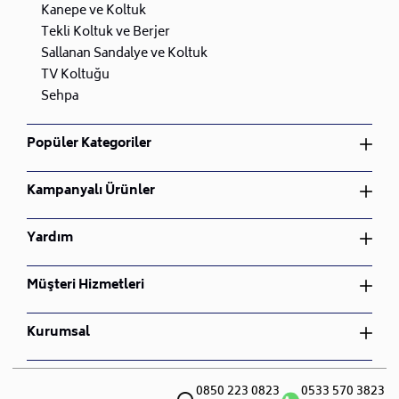
müşteri destek hattımızdan (
0850 223 08 23)
Kanepe ve Koltuk
08:00/23:00 arası yardım alabilirsiniz.
Tekli Koltuk ve Berjer
•
Uzman ekibimiz, sorularınıza cevap vermek ve
Sallanan Sandalye ve Koltuk
sorunlarınıza çözüm bulmak için her zaman hazır.
TV Koltuğu
•
Stoklarda hazır olan, kargo ile gönderim yapılacak
Sehpa
ürünler için ortalama kargoya teslim süresi 2 ile 5 iş
günü arasında olacaktır.
Popüler Kategoriler
•
Lojistik ile gönderim yapılacak ürünler için teslim
Yatak Odası Takımı
süresi 10 ile 15 iş günü arasındadır.
Kampanyalı Ürünler
Yemek Odası Takımı
•
Stoklarda mevcut olmayan siparişleriniz için
Oturma Odası Takımı
teslimat süresi 30 ile 45 iş günü arasındadır.
Yatak Odası Takımı
Yardım
Çocuk Odası Takımı
•
Ürünlerinizin teslimatından kurulumuna kadar olan
Yemek Odası Takımı
Bahçe Mobilyası
süreçte, yanınızda olduğumuzu unutmayınız. Siz
Oturma Odası Takımı
Üyelik Sözleşmesi
Müşteri Hizmetleri
Nevresim Takımı
değerli müşterilerimize teşekkür ederiz, her türlü soru
Çocuk Odası Takımı
İptal ve İade Koşulları
ve talebiniz için bizimle iletişime geçebilirsiniz.
Bahçe Mobilyası
Gizlilik ve Güvenlik
Sipariş Takibi
• Sepet tutarına göre 3 ay ücretsiz, üzerine 3 ay ücretli
Kurumsal
Nevresim Takımı
Mesafeli Satış Sözleşmesi
İade ve Değişim
olacak şekilde toplam 6 ay ileri tarihli teslimat
S.S.S
Hakkımızda
yapılmaktadır. Sepet tutarı 100.000 TL ve üzeri
Teslimat ve Montaj
Blog
0850 223 0823
0533 570 3823
alışverişlerde Son teslim tarihi + 3 aya kadar ücretsiz,